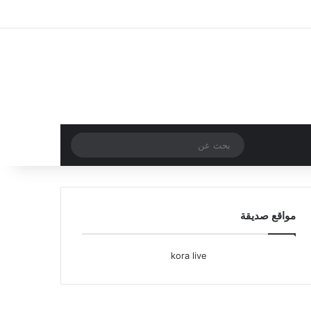
تسجيل الدخول
مقال عشوائي
إضافة عمود جا
بحث
عن
مواقع صديقة
kora live