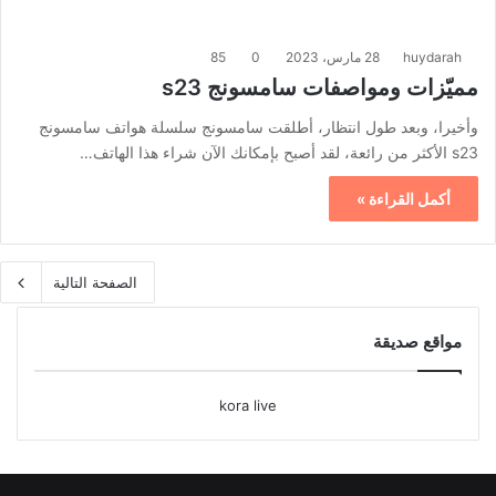
huydarah
28 مارس، 2023
0
85
مميّزات ومواصفات سامسونج s23
وأخيرا، وبعد طول انتظار، أطلقت سامسونج سلسلة هواتف سامسونج
s23 الأكثر من رائعة، لقد أصبح بإمكانك الآن شراء هذا الهاتف…
أكمل القراءة »
الصفحة التالية
مواقع صديقة
kora live