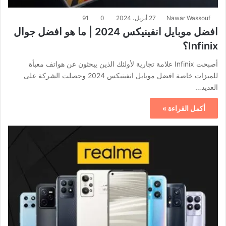
Nawar Wassouf
27 أبريل، 2024
0
91
افضل موبايل انفينيكس 2024 | ما هو افضل جوال
Infinix؟
أصبحت Infinix علامة تجارية لأولئك الذين يبحثون عن هواتف معبأة
للميزات خاصة افضل موبايل انفينيكس 2024 وحصلت الشركة على
العديد…
أكمل القراءة »