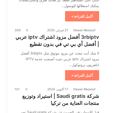
يمكنك استغلالها للوصول…
أكمل القراءة »
Nawar Wassouf
27 فبراير، 2025
0
309
3rbiptv أفضل مزود اشتراك iptv عربي
| أفضل أي بي تي في بدون تقطيع
لا شك أنت تبحث عن مزود موثوق مثل 3rbiptv أفضل
مزود اشتراك iptv عربي حيث أصبحت خدمة IPTV
(تلفزيون بروتوكول…
أكمل القراءة »
Nawar Wassouf
17 أكتوبر، 2024
0
101
شركة Saudi gratis | استيراد وتوزيع
منتجات العناية من تركيا
قبل الإسهاب في الحديث عن شركة Saudi gratis تجد