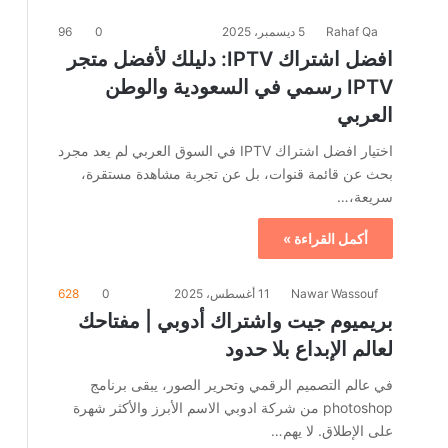
Rahaf Qa
5 ديسمبر، 2025
0
96
افضل اشتراك IPTV: دليلك لأفضل متجر
IPTV رسمي في السعودية والوطن
العربي
اختيار افضل اشتراك IPTV في السوق العربي لم يعد مجرد
بحث عن قائمة قنوات، بل عن تجربة مشاهدة مستقرة،
سريعة،…
أكمل القراءة »
Nawar Wassouf
11 أغسطس، 2025
0
628
بريميوم جيت واشتراك أدوبي | مفتاحك
لعالم الإبداع بلا حدود
في عالم التصميم الرقمي وتحرير الصور، يبقى برنامج
photoshop من شركة ادوبي الاسم الأبرز والأكثر شهرة
على الإطلاق. لا يهم…