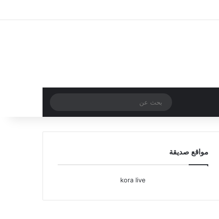
تسجيل الدخول
مقال عشوائي
إضافة عمود جا
بحث
عن
مواقع صديقة
kora live