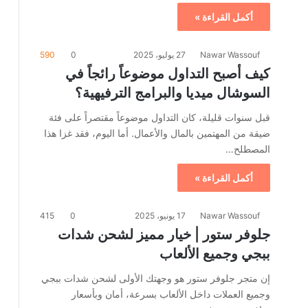
أكمل القراءة »
Nawar Wassouf
27 يوليو، 2025
0
590
كيف أصبح التداول موضوعاً رائجاً في
السوشال ميديا والبرامج الترفيهية؟
قبل سنوات قليلة، كان التداول موضوعاً مقتصراً على فئة
ضيقة من المهتمين بالمال والأعمال. أما اليوم، فقد غزا هذا
المصطلح…
أكمل القراءة »
Nawar Wassouf
17 يونيو، 2025
0
415
جلوفر ستور | خيار مميز لشحن شدات
ببجي وجميع الألعاب
إن متجر جلوفر ستور هو وجهتك الأولى لشحن شدات ببجي
وجميع العملات داخل الألعاب بسرعة، أمان وبأسعار