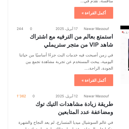
منافسة، نقدم في…
أكمل القراءة »
Nawar Wassouf
17 أبريل، 2025
0
244
استمتع بعالم من الترفيه مع اشتراك
شاهد VIP من متجر ستريملي
في زمن أصبحت فيه خدمات البث جزءًا أساسيًا من حياتنا
اليومية، يبحث المستخدم عن تجربة مشاهدة تجمع بين
الجودة، الراحة،…
أكمل القراءة »
Nawar Wassouf
12 أبريل، 2025
0
1٬362
طريقة زيادة مشاهدات التيك توك
ومضاعفة عدد المتابعين
في عالم السوشيال ميديا المتسارع، لم يعد النجاح والشهرة
حكرا على المشاهير فقط، بل هنالك طرق واستراتيجيات