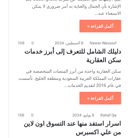
الإشارة بأن الجمال والعناية به أمر ضروري لا يمكن
الاستغناء عنه…
أكمل القراءة »
Nawar Wassouf
8 أغسطس، 2024
0
106
دليلك الشامل للتعرف إلى أبرز خدمات
سكن العقارية
سكن العقارية واحدة من أبرز المنصات المتخصصة في
عقارات المملكة العربية السعودية ومنطقة الخليج. تأسست
في عام 2016 لتقديم الخدمات…
أكمل القراءة »
Rahaf Qa
9 يوليو، 2024
0
156
اسرار استفد منها عند التسوق اون لاين
من علي اكسبرس