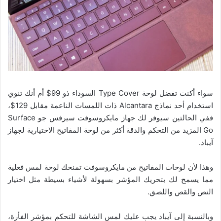
سواء أكنت تفضل لوحة Type Cover السوداء ذو 99$ أم أنك تنوي
استخدام أحد نماذج Alcantara ذات اللمسات الناعمة مقابل 129$،
ففي الحالتين سيوفر لك جهاز مايكروسوفت سيرفس جو Surface
Go المزيد من التحكم والدقة أكثر من لوحة المفاتيح الاختيارية لجهاز
آيباد.
وهذا لأن لوحات المفاتيح من مايكروسوفت تمنحك لوحة لمس فعلية
مما يسمح لك بتحريك المؤشر بسهولة لأشياء بسيطة مثل اختيار
النص والقص واللصق.
وبالنسبة إلى آيباد يجب عليك لمس الشاشة للتحكم بمؤشر الفأرة،