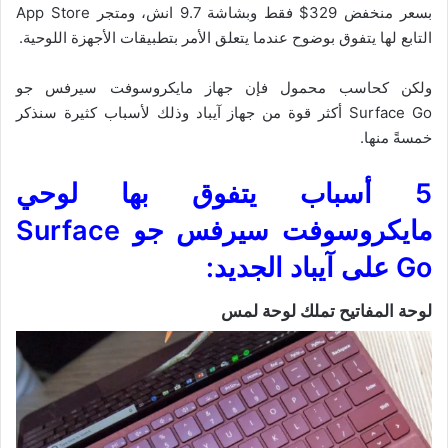
بسعر منخفض 329$ فقط وبشاشة 9.7 انش، ومتجر App Store
التابع لها يتفوق بوضوح عندما يتعلق الأمر بتطبيقات الأجهزة اللوحية.
ولكن كحاسب محمول فإن جهاز مايكروسوفت سيرفس جو
Surface Go أكثر قوة من جهاز آيباد وذلك لأسباب كثيرة سنذكر
خمسةً منها.
5 أسباب يتفوق بها لوحي
مايكروسوفت سيرفس جو
Surface
Go
على
آيباد الجديد:
لوحة المفاتيح تملك لوحة لمس