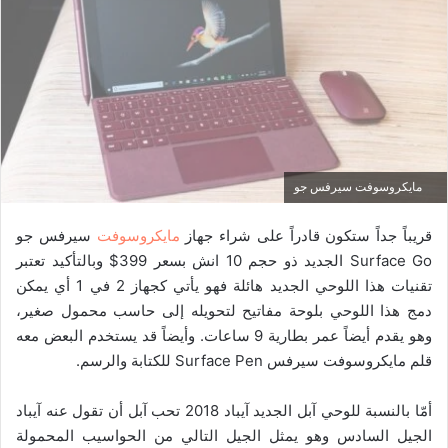
مايكروسوفت سيرفس جو
قريباً جداً ستكون قادراً على شراء جهاز
مايكروسوفت
سيرفس جو
Surface Go الجديد ذو حجم 10 انش بسعر 399$ وبالتأكيد تعتبر
تقنيات هذا اللوحي الجديد هائلة فهو يأتي كجهاز 2 في 1 أي يمكن
دمج هذا اللوحي بلوحة مفاتيح لتحويله إلى حاسب محمول صغير،
وهو يقدم أيضاً عمر بطارية 9 ساعات. وأيضاً قد يستخدم البعض معه
قلم مايكروسوفت سيرفس Surface Pen للكتابة والرسم.
أمّا بالنسبة للوحي آبل الجديد آيباد 2018 تحب آبل أن تقول عنه آيباد
الجيل السادس وهو يمثل الجيل التالي من الحواسيب المحمولة