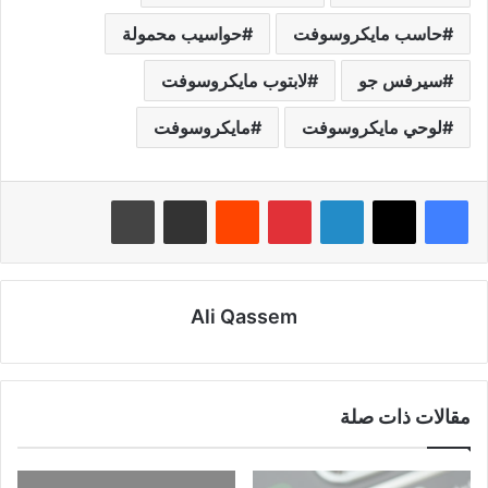
حاسب مايكروسوفت
حواسيب محمولة
سيرفس جو
لابتوب مايكروسوفت
لوحي مايكروسوفت
مايكروسوفت
لينكدإن
بينتيريست
‏Reddit
مشاركة عبر البريد
طباعة
Ali Qassem
مقالات ذات صلة