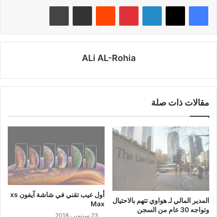
لينكدإن
بينتيريست
‏Reddit
مشاركة عبر البريد
طباعة
ALi AL-Rohia
مقالات ذات صلة
أول عيب تقني في شاشة آيفون xs
المدير المالي لـ هواوي تتهم بالاحتيال
Max
وتواجه 30 عام من السجن
23 سبتمبر، 2018