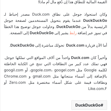
القيمة المالية للنطاق هذا إن دُفع مال أم ماذا!
وكان استحواذ جوجل على نطاق Duck.com مصدر إحباط لـ
DuckDuckGo
عندما يقوم بتحويل المستخدمين لصفحة جوجل
الرئيسية بدلاً من
DuckDuckGo
. وحاولت جوجل توضيح هذا الخطأ
في تموز عبر إضافة
رابط
يشير إلى
DuckDuckGo
إلى الصفحة.
أما الآن فزيارة
Duck.com
تحولك مباشرة إلى
DuckDuckGo
.
وأخيراً كان
Duck.com
واحداً من آلاف المواقع التي تملكها جوجل.
فهي تملك عدد كبير من النطاقات التي تنتج عن الكتابة الخاطئة
لكلمة Google مثل gogole.com، googel.com، أو googil.com
بالإضافة إلى أسماء منتجاتها مثل gmail.com و Chrome.com
ونطاقات قيمة على شكل أسماء مختصرة مثل Zero.com أو
Like.com.F
DuckDuckGo