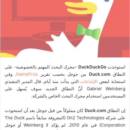
استوحذت
DuckDuckGo
–محرك البحث المهتم بالخصوصية- على
النطاق
Duck.com
من جوجل بحسب تقرير
NamePros
. وفي
استجابة لبعض
الإشاعات
التي بدأت منذ أيام، قال المدير التنفيذي
Gabriel Weinberg أنَّ النطاق الجديد سوف يُسهل على
المستخدمين استخدام محرك البحث الخاص بالشركة.
إن النطاق
Duck.com
كان مملوكاً من قبل جوجل بعد أن استحوذت
على شركة On2 Technologies (المعروفة سابقاً باسم The Duck
Corporation) في عام 2010. لم يؤكد لا Weinberg أو جوجل