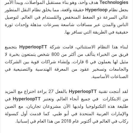
Technologies
هدف واحد، وهو بناء مستقبل المواصلات. ويبدأ الأمر
بجعل نظام
Hyperloop
حقيقة واقعة، مما يخلق نظام النقل المتطور
عالي السرعة ذو الضغط المنخفض والمُستدام في العالم. لتوصيل
الناس والمدن عبر مسافات شاسعة بسرعات مذهلة وإحداث ثورة
حقيقية في الطريقة التي نسافر بها.
لبناء هذا النظام الاستثنائي، قامت شركة
HyperloopTT
بتجميع
فريق من الخبراء يتألف من أكثر من 800 شخص يتمتعون بخبرة لا
مثيل لها يعملون في 6 قارات. وإنشاء شراكات قوية بين الشركات
والجامعات وتسخير عقود من المعرفة الهندسية والتصنيعية في
الصناعات الأساسية.
لقد أنتجت تقنية
HyperloopTT
بالفعل 27 براءة اختراع مع المزيد
من الابتكارات في جميع أنحاء العالم. وتعتبر
HyperloopTT
في
طليعة هذه التكنولوجيا ولديها الآن مشروعان تجاريان، مع الصين
والإمارات العربية المتحدة في أبو ظبي. كما قدمت أول كبسولة
ركاب في العالم في أكتوبر عام 2018 من هذا العام في إسبانيا.