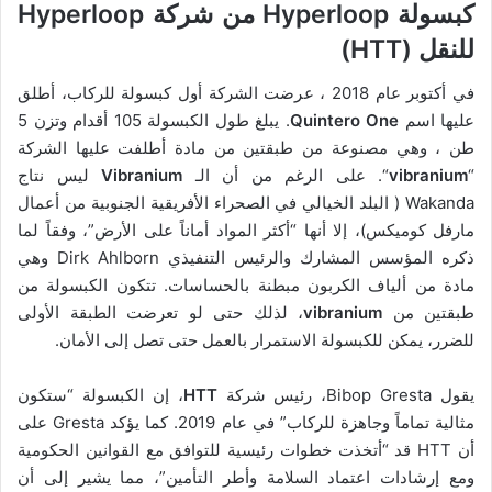
كبسولة Hyperloop من شركة Hyperloop
للنقل (HTT)
في أكتوبر عام 2018 ، عرضت الشركة أول كبسولة للركاب، أطلق
عليها اسم
Quintero One
. يبلغ طول الكبسولة 105 أقدام وتزن 5
طن ، وهي مصنوعة من طبقتين من مادة أطلفت عليها الشركة
“
vibranium
“. على الرغم من أن الـ
Vibranium
ليس نتاج
Wakanda ( البلد الخيالي في الصحراء الأفريقية الجنوبية من أعمال
مارفل كوميكس)، إلا أنها “أكثر المواد أماناً على الأرض”، وفقاً لما
ذكره المؤسس المشارك والرئيس التنفيذي Dirk Ahlborn وهي
مادة من ألياف الكربون مبطنة بالحساسات. تتكون الكبسولة من
طبقتين من
vibranium
، لذلك حتى لو تعرضت الطبقة الأولى
للضرر، يمكن للكبسولة الاستمرار بالعمل حتى تصل إلى الأمان.
يقول Bibop Gresta، رئيس شركة
HTT
، إن الكبسولة “ستكون
مثالية تماماً وجاهزة للركاب” في عام 2019. كما يؤكد Gresta على
أن HTT قد “أتخذت خطوات رئيسية للتوافق مع القوانين الحكومية
ومع إرشادات اعتماد السلامة وأطر التأمين”، مما يشير إلى أن