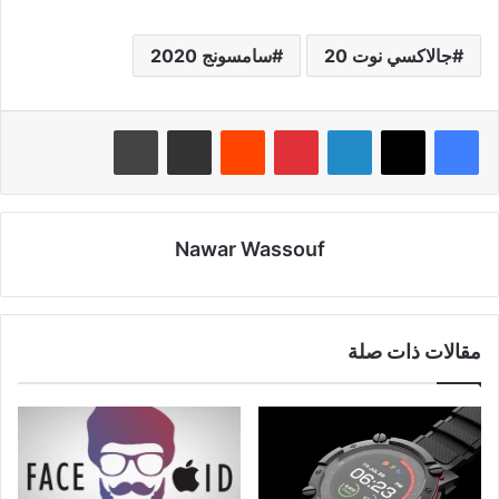
جالاكسي نوت 20
سامسونج 2020
لينكدإن
بينتيريست
‏Reddit
مشاركة عبر البريد
طباعة
Nawar Wassouf
مقالات ذات صلة