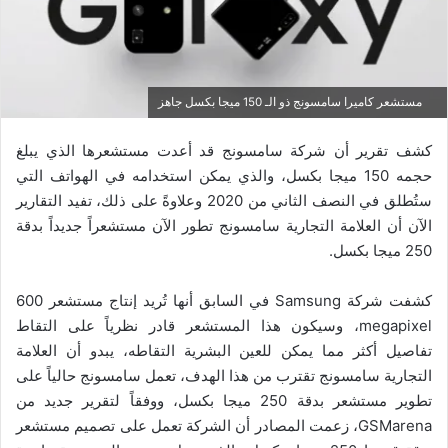
مستشعر كاميرا سامسونج ذو الـ 150 ميجا بكسل جاهز
كشف تقرير أن شركة سامسونج قد أعدت مستشعرها الذي يبلغ
حجمه 150 ميجا بكسل، والذي يمكن استخدامه في الهواتف التي
ستُطلق في النصف الثاني من 2020 وعلاوةً على ذلك، تفيد التقارير
الآن أن العلامة التجارية سامسونج تطور الآن مستشعراً جديداً بدقة
250 ميجا بكسل.
كشفت شركة Samsung في السابق أنها تُريد إنتاج مستشعر 600
megapixel، وسيكون هذا المستشعر قادر نظرياً على التقاط
تفاصيل أكثر مما يمكن للعين البشرية التقاطه، يبدو أن العلامة
التجارية سامسونج تقترب من هذا الهدف، تعمل سامسونج حالياً على
تطوير مستشعر بدقة 250 ميجا بكسل، ووفقاً لتقرير جديد من
GSMarena، زعمت المصادر أن الشركة تعمل على تصميم مستشعر