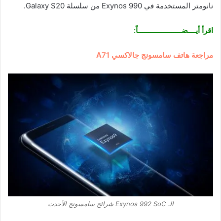
نانومتر المستخدمة في Exynos 990 من سلسلة Galaxy S20.
اقرأ أيــــضــــــــــــــــــــــاً:
مراجعة هاتف سامسونج جالاكسي A71
الـ Exynos 992 SoC شرائح سامسونج الأحدث