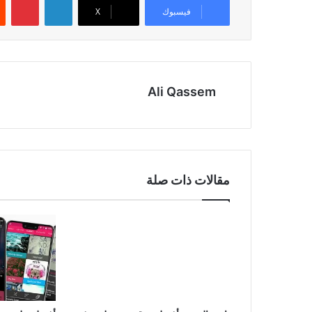
فيسبوك
‫X
Ali Qassem
مقالات ذات صلة