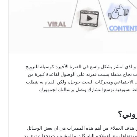
الذي انتشر بشكل واسع في الفترة الأخيرة كوسيلة للترويج
ات نجاح مذهلة بسبب قدرته على الوصول لقاعدة كبيرة من
 الاجتماعي ومحركات البحث جوجل، ولكن القيام به يتطلب
طط تسويقية توسع انتشارك وتصل برسالتك لجمهورك
روني؟
 هدف العملاء, من أهم هذه المميزات هي ان بعض الوسائل
ني تتفاعل مع العملاء و الشركات و المؤسسات تجعلك تري رد