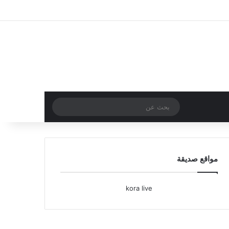
تسجيل الدخول
مقال عشوائي
إضافة عمود جا
بحث
عن
مواقع صديقة
kora live