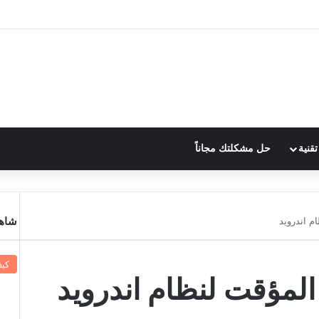
قنية
حل مشكلتك مجاناً
شاهد
م اندرويد
كي
المؤقت لنظام اندرويد