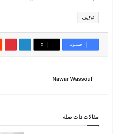
كيف
لينكدإن
بينتيريست
فيسبوك
‫X
Nawar Wassouf
مقالات ذات صلة