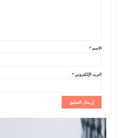
ت
ع
ل
ي
ق
*
الاسم
*
البريد الإلكتروني
*