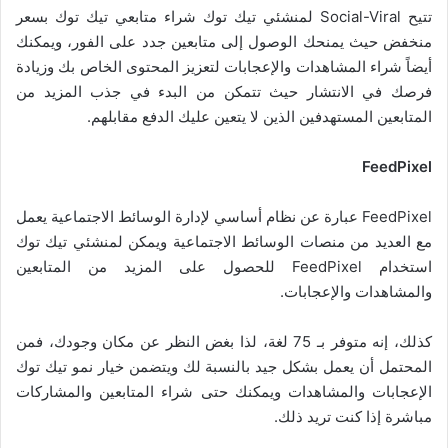
تتيح Social-Viral لمنشئي تيك توك شراء متابعي تيك توك بسعر
منخفض حيث يمنحك الوصول إلى متابعين جدد على الفور، ويمكنك
أيضاً شراء المشاهدات والإعجابات لتعزيز المحتوى الخاص بك وزيادة
فرصك في الانتشار حيث تتمكن من البدء في جذب المزيد من
المتابعين المستهدفين الذين لا يتعين عليك الدفع مقابلهم.
FeedPixel
FeedPixel عبارة عن نظام أساسي لإدارة الوسائط الاجتماعية يعمل
مع العديد من منصات الوسائط الاجتماعية ويمكن لمنشئي تيك توك
استخدام FeedPixel للحصول على المزيد من المتابعين
والمشاهدات والإعجابات.
كذلك، إنه متوفر بـ 75 لغة، لذا بغض النظر عن مكان وجودك، فمن
المحتمل أن يعمل بشكل جيد بالنسبة لك ويتضمن خيار نمو تيك توك
الإعجابات والمشاهدات ويمكنك حتى شراء المتابعين والمشاركات
مباشرة إذا كنت تريد ذلك.