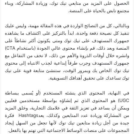
الحصول على المزيد من متابعي تيك توك، وزيادة المشاركة، وبناء
مجتمع نابض بالحياة على المنصة.
وبالتالي، كل من النصائح الواردة في هذه المقالة مهمة، وليس عليك
تنفيذ كل نصيحة دفعة واحدة، ابدأ بالتركيز على اكتشاف ما يشاهده
جمهورك المستهدف على تيك توك ومتى يكونون أكثر نشاطاً على
المنصة وبعد ذلك، قم بإنشاء محتوى عالي الجودة (باستخدام CTA)
وانشره خلال أوقات الذروة والأهم من ذلك، لا تخف من التفاعل مع
جمهورك المستهدف وجرب طرقاً إبداعية لجذب الانتباه إلى محتوى
تيك توك الخاص بك وبمرور الوقت، ستنشئ متابعة قوية على تيك
توك تساعدك على تحقيق أهدافك التسويقية.
في النهاية، المحتوى الذي ينشئه المستخدم (أو يُسمى ببساطة
UGC) هو المحتوى الذي تم إنشاؤه بواسطة مستخدمين فعليين
ويمكن أن يساعد في تعزيز الثقة في علامتك التجارية، وخلق المزيد
من المشاركة وزيادة عدد المتابعين وكذلك، يعدHashtags فكرة
جيدة من أجل زيادة متابعين تيك توك لأنها تجعل من السهل إيجاد
المجموعات على منصات الوسائط الاجتماعية التي تهتم بها بالفعل.