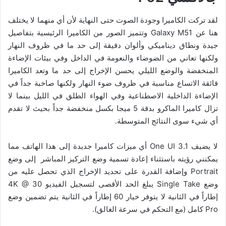
لقد تركت الكاميرا وجودة الصوت حتى النهاية لأن أي منهما لا يختلف
هنا عن Galaxy M51 وتتميز الصور من الكاميرا الرئيسية بتفاصيل
جيدة ونطاق ديناميكي وألوان دقيقة إلى حد ما في ظروف النهار
ولكنها تعاني من الضوضاء والنعومة في الداخل وفي بيئات الإضاءة
المنخفضة والوضع الليلي يحسن الإخراج إلى حد ما وتعد الكاميرا
فائقة الاتساع مناسبة في ظروف ضوء النهار ولكنها صاخبة جداً في
الإضاءة الداخلية الاصطناعية وفي الهواء الطلق في الليل بينما لا
تزال كاميرا الماكرو بدقة 5 ميجا بكسل منخفضة جداً بحيث لا تقدم
أي شيء سوى النتائج المتوسطة.
لا يضيف One UI 3.1 أي ميزات كاميرا جديدة إلى هذا الهاتف مما
يمكنني رؤيته باستثناء إعادة تسمية وضع التركيز المباشر إلى وضع
Portrait وإضافة القدرة على تحديد الإخراج الذي تحصل عليه من
وضع Single Take يبلغ الحد الأقصى لتسجيل الفيديو 4K @ 30
إطاراً في الثانية لا يتوفر خيار 60 إطاراً في الثانية يتم تضمين وضع
Pro كامل (مع التحكم في سرعة الغالق).