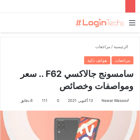
القائمة
الرئيسية
/
مراجعات
مراجعات
هواتف ذكية
سامسونج جالاكسي F62 .. سعر
ومواصفات وخصائص
Nawar Wassouf
13 أكتوبر، 2021
0
111
6 دقائق