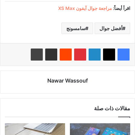
اقرأ أيضاً:
مراجعة جوال آيفون XS Max
أفضل جوال
سامسونج
لينكدإن
بينتيريست
‏Reddit
مشاركة عبر البريد
طباعة
Nawar Wassouf
مقالات ذات صلة