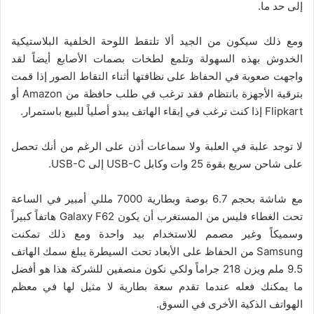
إلى حد ما.
ومع ذلك سيكون من الجيد ألا تلتقط اللوحة الخلفية البلاستيكية
الخدوش بهذه السهولة وتلمع لطخات بصمات الأصابع أيضاً لقد
واجهت صعوبة في الحفاظ على نظافتها أثناء التقاط الصور إذا قمت
بترقية الأجهزة بانتظام فقد ترغب في طلب حافظة من Amazon أو
Flipkart إذا كنت ترغب في إبقاء الهاتف يبدو أصلياً للبيع باستمرار.
لا توجد علبة في العلبة ولا سماعات أذن على الرغم من أنك تحصل
على شاحن سريع بقوة 25 وات وكابل USB-C إلى USB-C.
مع شاشة بحجم 6.7 بوصة وبطارية 7000 مللي أمبير في الساعة
تحت الغطاء فليس من المستغرب أن يكون Galaxy F62 هاتفاً كبيراً
وسميكاً وغير مصمم للاستخدام بيد واحدة ومع ذلك تمكنت
Samsung من الحفاظ على الأبعاد تحت السيطرة يبلغ سمك الهاتف
9.5 ملم ويزن 218 جراماً ولكي نكون منصفين للشركة هذا هو أفضل
ما يمكنك فعله عندما تقدم سعة بطارية لا مثيل لها في معظم
الهواتف الذكية الأخرى في السوق.