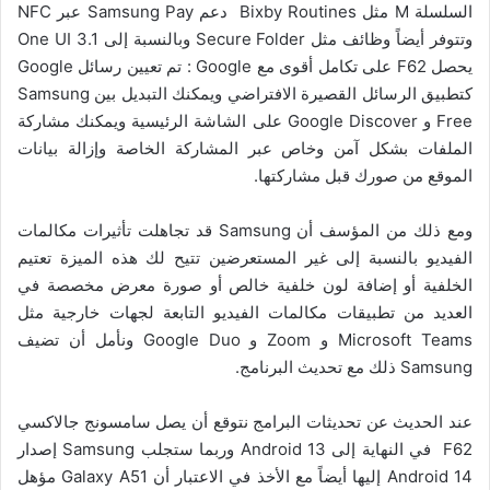
السلسلة M مثل Bixby Routines دعم Samsung Pay عبر NFC
وتتوفر أيضاً وظائف مثل Secure Folder وبالنسبة إلى One UI 3.1
يحصل F62 على تكامل أقوى مع Google : تم تعيين رسائل Google
كتطبيق الرسائل القصيرة الافتراضي ويمكنك التبديل بين Samsung
Free و Google Discover على الشاشة الرئيسية ويمكنك مشاركة
الملفات بشكل آمن وخاص عبر المشاركة الخاصة وإزالة بيانات
الموقع من صورك قبل مشاركتها.
ومع ذلك من المؤسف أن Samsung قد تجاهلت تأثيرات مكالمات
الفيديو بالنسبة إلى غير المستعرضين تتيح لك هذه الميزة تعتيم
الخلفية أو إضافة لون خلفية خالص أو صورة معرض مخصصة في
العديد من تطبيقات مكالمات الفيديو التابعة لجهات خارجية مثل
Microsoft Teams و Zoom و Google Duo ونأمل أن تضيف
Samsung ذلك مع تحديث البرنامج.
عند الحديث عن تحديثات البرامج نتوقع أن يصل سامسونج جالاكسي
F62 في النهاية إلى Android 13 وربما ستجلب Samsung إصدار
Android 14 إليها أيضاً مع الأخذ في الاعتبار أن Galaxy A51 مؤهل