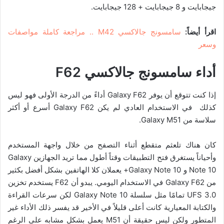
جيجابايت و 8 جيجابايت + 128 جيجابايت.
اقرأ أيضاً:
سامسونج جالاكسي M42 .. مراجعة كاملة مواصفات
وسعر
أداء
سامسونج جالاكسي
F62
إذا كنت تتوقع أن يوفر Galaxy F62 أداءً من الدرجة الأولى فهو ليس
كذلك في الاستخدام العادي لم يكن Galaxy F62 أسرع أو أكثر
سلاسة من Galaxy M51.
كان هناك تلعثم متقطع أثناء التصفح من خلال واجهة المستخدم
وأحياناً يستغرق فتح التطبيقات وقتاً أطول مما تريد الجهازين Galaxy
Note 10 و Galaxy Note 10+ يعملان كلا الهاتفين بشكل أفضل بكثير
من Galaxy F62 في الاستخدام اليومي. يبدو أن F62 يستخدم تخزين
UFS 3.0 تمامًا مثل سلسلة Galaxy Note 10 لكن سرعات القراءة
والكتابة المعيارية كانت أعلى قليلاً في الأخير قد يفسر ذلك الأداء غير
المتطور ولكن ليس حقيقة أن M51 يعمل بشكل مشابه على الرغم