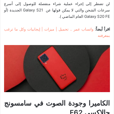
لن تضطر إلى إجراء عملية شراء منفصلة للوصول إلى أسرع
سرعات الشحن والتي لا يمكن قولها عن Galaxy S21 الجديدة (أو
Galaxy S20 FE العام الماضي ).
اقرأ أيضاً:
واتساب عمر .. تحميل | ميزات | إيجابيات وكل ما ترغب
بمعرفته
الكاميرا وجودة الصوت في
سامسونج
جالاكسي
F62