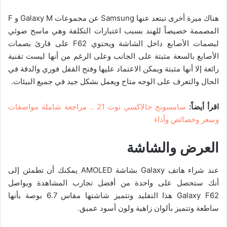
هناك ميزة أخرى تبتعد عنها Samsung عن مجموعات Galaxy M و F
المصممة خصيصاً للهند بسبب اعتبارات التكلفة وهي ماسح ضوئي
لبصمات الأصابع داخل الشاشة ويحتوي F62 على قارئ بصمات
الأصابع بالسعة مثبتة على الجانب وعلى الرغم من أنها ليست تقنية
رائعة إلا أنها مثبتة ويمكن الاعتماد عليها وفتح القفل فوري والدقة في
الحال والتعرف على الوجه متاح ويعمل بشكل جيد في جميع البيئات.
اقرأ أيضاً:
سامسونج جالاكسي نوت 21 .. مراجعة شاملة مواصفات
وسعر وخصائص وأداء
العرض والشاشة
عند شراء هاتف Galaxy بشاشة AMOLED يمكنك أن تطمئن إلى
أنك ستحصل على واحدة من أفضل تجارب المشاهدة ويواصل
Galaxy F62 هذا التقليد وتتميز شاشتها مقاس 6.7 بوصة بأنها
ساطعة وتتميز بألوان زاهية ولون أسود عميق.