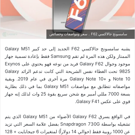
سامسونج جالاكسي F62 .. سعر ومواصفات وخصائص
يشبه سامسونج جالاكسي F62 الجديد إلى حد كبير Galaxy M51
الممتاز ولكن هذه المرة لم تقم Samsung فقط بإعادة تسمية جهاز
موجود وجوال Galaxy F62 فريد من نوعه فهو يحتوي على Exynos
9825 تحت الغطاء نفس الشريحة التي كانت تدعم الرائد Galaxy
Note 10 و +Galaxy Note 10 مرة أخرى في عام 2019. وبقية
مواصفاته تتطابق مع مواصفات Galaxy M51 بما في ذلك بطارية
بسعة 7000 مللي أمبير مع شحن سريع بقوة 25 وات لذلك إنه جهاز
قوي على عكس Galaxy F41.
في الواقع يسرق Galaxy F62 الأضواء من Galaxy M51 الذي يتم
تشغيله بواسطة Snapdragon 730G بفضل علامة السعر التي تزيد
عن 1000 روبية فقط (حوالي 14 دولاراً) لمتغيرات 6 جيجابايت + 128