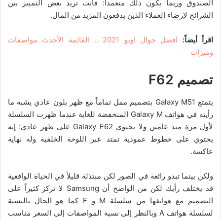
الصندوق وربما يكون ذلك متعمداً: فأنت تريد بعض التمييز بين
الشرائح لإرضاء العملاء الذين يدفعون المزيد من المال.
اقرأ أيضاً:
افضل جوال اوبو 2021 .. القائمة الأحدث مواصفات
وميزات
تصميم
F62
يتمتع Galaxy M51 بتصميم ممل تماماً مع ظهر بلون عادي يشبه ما
رأيته في هواتف Galaxy M المنخفضة للغاية عندما ظهرت السلسلة
لأول مرة منذ عامين ولا يحتوي Galaxy F62 على ظهر عادي: إنه
يحتوي على خطوط عمودية تمتد عبر اللوحة الخلفية وله نهاية
عاكسة.
ولكن بينما تبدو رائعة في الصور لكن مبتذلة قليلاً في الحياة الواقعية
قد يختلف رأيك لكن من الواضح أن Samsung لا تركز كثيراً على
التصميم مع هواتفها من سلسلة M و F كما هو الحال بالنسبة
لسلسلة هواتف A وبالنظر إلى نسبة المواصفات إلى السعر مناسب