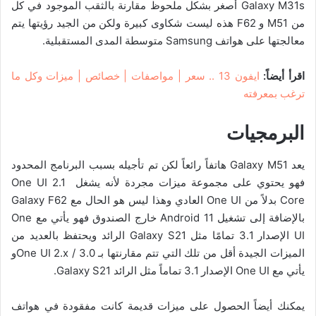
Galaxy M31s أصغر بشكل ملحوظ مقارنة بالثقب الموجود في كل
من M51 و F62 هذه ليست شكاوى كبيرة ولكن من الجيد رؤيتها يتم
معالجتها على هواتف Samsung متوسطة المدى المستقبلية.
اقرأ أيضاً:
ايفون 13 .. سعر | مواصفات | خصائص | ميزات وكل ما
ترغب بمعرفته
البرمجيات
يعد Galaxy M51 هاتفاً رائعاً لكن تم تأجيله بسبب البرنامج المحدود
فهو يحتوي على مجموعة ميزات مجردة لأنه يشغل One UI 2.1
Core بدلاً من One UI العادي وهذا ليس هو الحال مع Galaxy F62
بالإضافة إلى تشغيل Android 11 خارج الصندوق فهو يأتي مع One
UI الإصدار 3.1 تمامًا مثل Galaxy S21 الرائد ويحتفظ بالعديد من
الميزات الجيدة أقل من تلك التي تتم مقارنتها بـ One UI 2.x / 3.0و
يأتي مع One UI الإصدار 3.1 تماماً مثل الرائد Galaxy S21.
يمكنك أيضاً الحصول على ميزات قديمة كانت مفقودة في هواتف