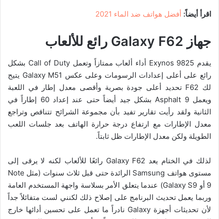
اقرأ أيضاً:
أفضل هواتف ضد الماء 2021
جهاز
Galaxy F62
رائع للألعاب
يقدم Exynos 9825 أداء ألعاب ممتازاً وتعمل Call of Duty بشكل
رائع على أعلى إعدادات الرسومات وعلى عكس Galaxy M51 يتيح
لك F62 تحديد أعلى جودة بصرية وأقصى معدل إطار في اللعبة
ويعمل Asphalt 9 بشكل جيد أيضاً حتى عند إعداد 60 إطاراً في
الثانية ولقد رأيت تقارير تفيد بأن مجموعة الشرائح تتناقص وتراجع
معدل الإطارات مع ارتفاع درجة حرارة الهاتف بعد جلسات اللعب
الطويلة ولكن معدل الإطارات ظل ثابتاً.
لذلك في الختام يعد Galaxy F62 رائعًا للألعاب لكنه لا يرقى إلى
مستوى هواتف Samsung الرائدة حتى قبل ثلاث سنوات (مثل Note
9 أو Galaxy S9) عندما يتعلق الأمر بسلاسة واجهة المستخدم العامة
وربما يعمل تحديث البرنامج على إصلاح ذلك لكنني لست متفائلاً جداً
لأن تحديثات أجهزة Galaxy نادراً ما تعمل على تحسين أدائها خارج