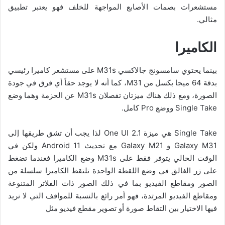
مستشعرات بصمات الأصابع المواجهة للخلف فهو يعتبر تطبيق
مثالي.
الكاميرا
بينما يحتوي سامسونج جالاكسي M31s على مستشعر كاميرا رئيسي
بدقة 64 ميجا بكسل من M31، كما أنه لا يوجد حقاً أي فرق في جودة
الصورة، ومع ذلك هناك ميزتان تفصلان M31s عن الحزمة وهما وضع
Single Take ووضع Pro كامل.
Single Take هي ميزة One UI 2.1 لذا يجب أن تشق طريقها إلى
Galaxy M31 و Galaxy M21 مع تحديث Android 11 ولكن في
الوقت الحالي يتوفر فقط على M31s وضع الكاميرا فعندما تضغط
على زر الغالق في وضع اللقطة الواحدة تلتقط الكاميرا سلسلة من
الصور ومقاطع الفيديو بما في ذلك الصور ذات الفلاتر المتنوعة
ومقاطع الفيديو المرتدة، فهو أمر رائع بالنسبة للمواقف التي لا نريد
فيها الاختيار بين التقاط صورة أو تصوير مقطع فيديو مثل