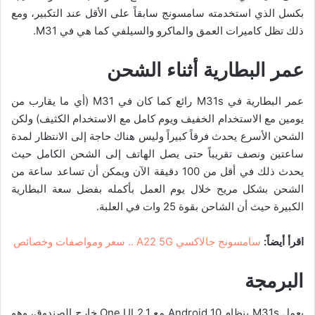
بكسل الذي استخدمته سامسونج سابقاً على الأقل عند التكبير، ومع
ذلك تظل كاميرات العمق والماكرو والسيلفي كما هي في M31.
عمر البطارية أثناء الشحن
عمر البطارية في M31s رائع كما كان في M31 (أي ما يقارب من
يومين مع الاستخدام الخفيف ويوم كامل مع الاستخدام الكثيف) ولكن
الشحن الأسرع يحدث فرقاً كبيراً وليس هناك حاجة إلى الانتظار لمدة
ساعتين ونصف تقريباً حتى يصل الهاتف إلى الشحن الكامل حيث
يحدث ذلك في أقل من 100 دقيقة الآن ويمكن أن تساعد ساعة من
الشحن بشكل مريح خلال يوم العمل بأكمله بفضل سعة البطارية
الكبيرة حيث أن الشاحن بقوة 25 وات في العلبة.
اقرأ أيضاً:
سامسونج جالاكسي A22 5G .. سعر ومواصفات وخصائص
ال
برمجة
يعمل M31s بنظام Android 10 مع One UI 2.1 خارج الصندوق، وهو