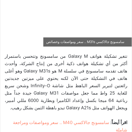
سامسونج جالاكسي M31s .. سعر ومواصفات وخصائص
تتغير تشكيلة هواتف Galaxy M من سامسونج وتتحسن باستمرار
أكثر من أي تشكيلة هواتف ذكية أخرى من إنتاج الشركة، وأحدث
هاتف تقدمه سامسونج في سلسلة M هو Galaxy M31s وهو أغلى
هاتف في التشكيلة حتى الآن لكنه يحتوي على ميزتين جديدتين
رائعتين لتبرير السعر الباهظ مثل شاشة Infinity-O وشحن سريع
للغاية 25 واط مما جعل مواصفات Galaxy M31 جيدة جداً مثل
رباعية 64 ميجا بكسل وإعداد الكاميرا وبطارية 6000 مللي أمبير،
ويجعل الهواتف مثل Galaxy A21s تبدو باهظة الثمن بشكل رهيب.
اقرأ أيضاً:
سامسونج جالاكسي M40 .. سعر ومواصفات ومراجعة
شاملة