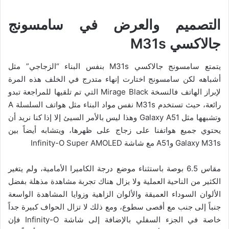
التصميم والعرض في
سامسونج
جالاكسي
M31s
يتمتع سامسونج جالاكسي M31s بنفس البناء “الزجاجي” مثل
أشباهه لكن سامسونج اختارت إنهاء متدرج في الخلف هذه المرة
لإبراز الهاتف فالنسخة Mirage Black التي تم تلقيها للمراجعة تبدو
رائعة، حيث تستخدم M31s نفس مواد البناء مثل هواتف السلسلة A
وتشبهها مثل Galaxy A51 وهذا ليس بالأمر السيئ إلا إذا كنا نريد أن
يحتوي جميع هواتفنا على زجاج على ظهرها، ويتشابه أيضاً بين
Galaxy M31s وA51 مع شاشة Infinity-O Super AMOLED
مقاس 6.5 بوصة باستثناء موضع درجة الكاميرا الأمامية، ولم يتغير
الكثير من الناحية العملية ولا يزال هناك تجربة مشاهدة مذهلة بفضل
الألوان السوداء العميقة والألوان الزاهية وزوايا المشاهدة الواسعة
جنباً إلى جنب مع أقصى سطوع، ومع ذلك لا تزال الحواف كبيرة جداً
خاصة في الجزء السفلي بالإضافة إلى شاشة Infinity-O فإن