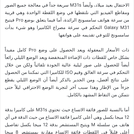
الاحتفال بعيد ميلاد، وأيضاً M31s سريعة جداً في معالجة جميع الصور
ومقاطع الفيديو التي نلتقطها في وضع اللقطة الواحدة وهي قريبة
من سرعة هواتف سامسونج الرائدة، أما فيما يتعلق بوضع Pro فيتيح
Galaxy M31 التحكم في سرعة مصراع الكاميرا وهو شيء بدأت
سامسونج للتو في تقديمه على هواتفها
ذات الأسعار المعقولة ويعد الحصول على وضع Pro كامل مفيداً
بشكل خاص للقطات ذات الإضاءة المنخفضة ويعد الوضع الليلي رائعاً
أيضاً للحصول على صور ليلية عالية الجودة تلقائياً ولكن من خلال
التحكم في سرعة الغالق وقيم ISO للكاميرا التي تمكننا من الحصول
على نتائج أفضل، ومن الجدير بالذكر أيضاً أن الوضع الليلي يقطع
جزءاً من الإطار وهذا سبب آخر لتجربة الوضع الاحترافي ليلاً حتى
نتمكن من التقاط المشهد بالكامل.
أما بالنسبة للصور فائقة الاتساع حيث تحتوي M31s على كاميرا بدقة
12 ميجا بكسل وهي أعلى كاميرا فائقة الاتساع من حيث الدقة في أي
هاتف من سلسلة M ويتيح المستشعر بدقة 12 ميجا بكسل تفاصيل
أعلى قليلاً في اللقطات فائقة الاتساع مقارنة بمستشعر 8 ميجا