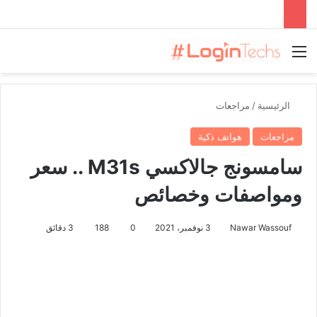
القائمة
الرئيسية
/
مراجعات
مراجعات
هواتف ذكية
سامسونج جالاكسي M31s .. سعر
ومواصفات وخصائص
Nawar Wassouf
3 نوفمبر، 2021
0
188
3 دقائق