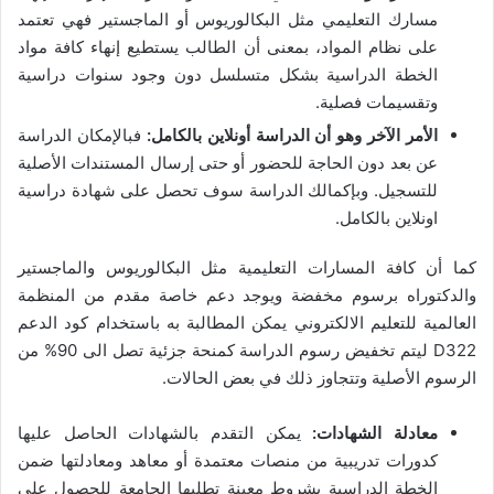
مسارك التعليمي مثل البكالوريوس أو الماجستير فهي تعتمد
على نظام المواد، بمعنى أن الطالب يستطيع إنهاء كافة مواد
الخطة الدراسية بشكل متسلسل دون وجود سنوات دراسية
وتقسيمات فصلية.
الأمر الآخر وهو أن الدراسة أونلاين بالكامل:
فبالإمكان الدراسة
عن بعد دون الحاجة للحضور أو حتى إرسال المستندات الأصلية
للتسجيل. وبإكمالك الدراسة سوف تحصل على شهادة دراسية
اونلاين بالكامل.
كما أن كافة المسارات التعليمية مثل البكالوريوس والماجستير
والدكتوراه برسوم مخفضة ويوجد دعم خاصة مقدم من المنظمة
العالمية للتعليم الالكتروني يمكن المطالبة به باستخدام كود الدعم
D322 ليتم تخفيض رسوم الدراسة كمنحة جزئية تصل الى 90% من
الرسوم الأصلية وتتجاوز ذلك في بعض الحالات.
معادلة الشهادات:
يمكن التقدم بالشهادات الحاصل عليها
كدورات تدريبية من منصات معتمدة أو معاهد ومعادلتها ضمن
الخطة الدراسية بشروط معينة تطلبها الجامعة للحصول على