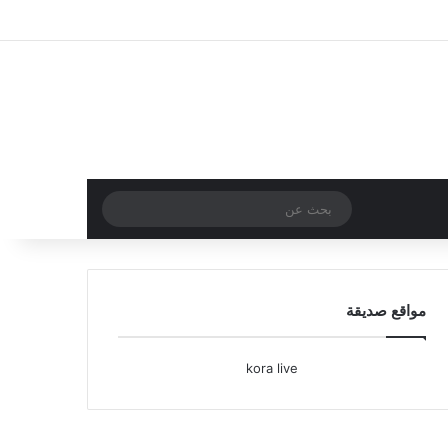
تسجيل الدخول
مقال عشوائي
إضافة عمود جا
بحث
عن
مواقع صديقة
kora live