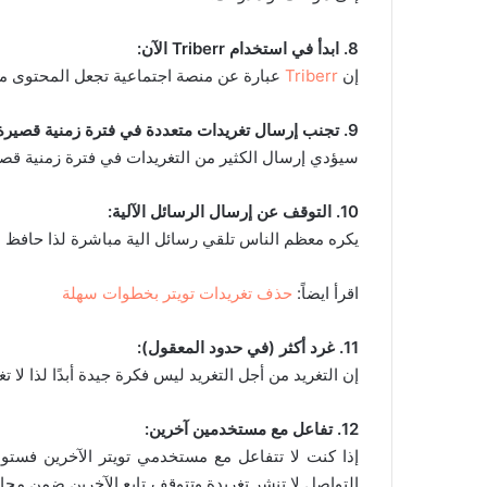
8. ابدأ في استخدام Triberr الآن:
إن
Triberr
عبارة عن منصة اجتماعية تجعل المحتوى م
9. تجنب إرسال تغريدات متعددة في فترة زمنية قصيرة:
سيؤدي إرسال الكثير من التغريدات في فترة زمنية قصير
10. التوقف عن إرسال الرسائل الآلية:
يكره معظم الناس تلقي رسائل الية مباشرة لذا حافظ ع
اقرأ ايضاً:
حذف تغريدات تويتر بخطوات سهلة
11. غرد أكثر (في حدود المعقول):
إن التغريد من أجل التغريد ليس فكرة جيدة أبدًا لذا لا 
12. تفاعل مع مستخدمين آخرين:
إذا كنت لا تتفاعل مع مستخدمي تويتر الآخرين فستواج
التواصل لا تنشر تغريدة وتتوقف تابع الآخرين ضمن مجا