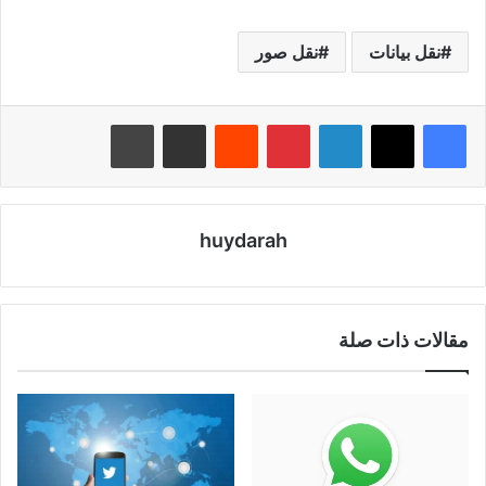
نقل بيانات
نقل صور
لينكدإن
بينتيريست
‏Reddit
مشاركة عبر البريد
طباعة
huydarah
مقالات ذات صلة