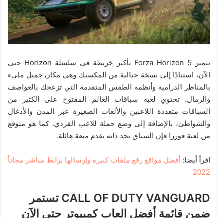
تتميز Forza Horizon 5 بأكبر خريطة في سلسلة Horizon حتى
الآن، استنادًا إلى نسخة خيالية من المكسيك وهي مكان جميل مليء
بالمناظر الدرامية وأنظمة الطقس المتقدمة التي تزعجك بالعواصف
والرمال. تحتوي لعبة سباقات العالم المفتوح على الكثير من
السباقات متعددة اللاعبين والألعاب الصغيرة عبر المدن والأدغال
والشواطئ، بالإضافة إلى وضع حملة للاعب الفردي. كما هو متوقع
من لعبة فورزا فإن السباق بحد ذاته يقدم متعة هائلة.
اقرأ أيضا:
أفضل مواقع رفع ملفات كبيرة وإرسالها برابط مباشر مجاناً
2022
CALL OF DUTY VANGUARD تستمر
ضمن قائمة أفضل العاب كمبيوتر حتى الآن