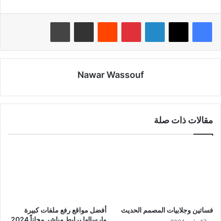
لينكدإن
بينتيريست
‏Reddit
مشاركة عبر البريد
طباعة
Nawar Wassouf
مقالات ذات صلة
فساتين وجلابيات المصمم الحديث
أفضل مواقع رفع ملفات كبيرة
وإرسالها برابط مباشر مجاناً 2024