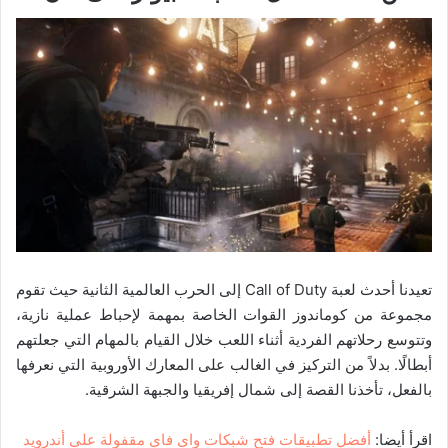
تعيدنا أحدث لعبة Call of Duty إلى الحرب العالمية الثانية حيث تقوم
مجموعة من كوماندوز القوات الخاصة بمهمة لإحباط عملية نازية،
وتتوسع رحلاتهم الفردية أثناء اللعب خلال القيام بالمهام التي جعلتهم
أبطالًا. بدلاً من التركيز في الغالب على المعارك الأوروبية التي نعرفها
بالفعل، تأخذنا القصة إلى شمال إفريقيا والجبهة الشرقية.
اقرأ أيضا:
أفضل تطبيقات فتح شبكات واي فاي مقفولة على أندرويد