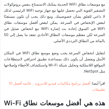
مع موسعات نطاق WiFi الحديثة يمكنك الاستمتاع بنفس بروتوكولات
التشفير القوية التي تحصل عليها مع جهاز توجيه WiFi الرئيسي لذلك
لا داعي للقلق بشأن خصوصيتك. ومع ذلك يجب أن تكون مستعدًا
لبعض الإنخفاض في السرعة. يمكن لبعض أفضل موسعات نطاق
WiFi في السوق إعادة بث إشارة WiFi مع انخفاض ضئيل في
السرعة لكن معظم موسعات النطاق الأحادي تفقد ما يصل إلى 50
بالمائة من النطاق الترددي الأصلي.
لتقليل انخفاض السرعة يجب وضع موسع نطاق WiFi في المكان
الأمثل ويفضل أن يكون ذلك بمساعدة تطبيق احترافي لاستطلاعات
المواقع اللاسلكية وتحليل شبكة Wi-Fi واستكشاف الأخطاء وإصلاحها
مثل NetSpot.
اقرأ أيضا:
أفضل برنامج مكالمات فيديو للاندرويد .. قائمة أفضل 10
تطبيقات
هذه هي أفضل موسعات نطاق
Wi-Fi