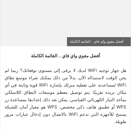
أفضل مقوي واي فاي .. القائمة الكاملة
أفضل مقوي واي فاي .. القائمة الكاملة
هل جهاز توجيه WiFi لديك لا يرقى إلى مستوى توقعاتك؟ ربما لم
يحن الوقت لاستبداله الآن. بدلاً من ذلك يمكنك شراء موسع نطاق
WiFi لمساعدته على تغطية منزلك بإشارة WiFi قوية وثابتة في أي
مكان تريده تقريبًا. يتم توصيل معظم موسعات النطاق اللاسلكي
بمأخذ التيار الكهربائي القياسي. يمكن بعد ذلك إعدادها بمساعدة زر
WPS أو تطبيق هاتف ذكي مخصص. WPS هو معيار أمان للشبكة
يسمح للأجهزة التي تدعم WiFi بالاتصال دون إدخال عبارات مرور
طويلة.