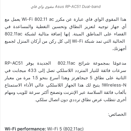
Asus RP-AC51 Dual-band مقوي واي فاي
هذا المقوي الواي فاي عبارة عن مكرر Wi-Fi 802.11 ac يعمل مع
أي جهاز توجيه لتعزيز النطاق وتحسين التغطية والمساعدة في
القضاء على المناطق الميتة. إنها إضافة مثالية لشبكة 802.11ac
الحالية التي تمد شبكة Wi-Fi إلى كل ركن من أركان المنزل لجميع
أجهزتك.
مدعومًا بمجموعة شرائح 802.11ac الجديدة يوفر RP-AC51
سرعات فائقة للتيار المتردد اللاسلكي تصل إلى 433 ميجابت في
الثانية على نطاق 5 جيجاهرتز وهذا أسرع بنحو 1.5 مرة من معيار
Wireless-N! يتيح لك هذا الجهاز اللاسلكي عالي الأداء الاستمتاع
بألعاب فائقة السلاسة عبر الإنترنت وتصفح أكثر سرعة للويب ومهام
أخرى تتطلب عرض نطاق ترددي دون اتصال سلكي.
الخصائص:
Wi-Fi performance:
Wi-Fi 5 (802.11ac)