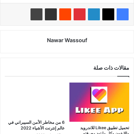
لينكدإن
بينتيريست
‏Reddit
مشاركة عبر البريد
طباعة
Nawar Wassouf
مقالات ذات صلة
6 من مخاطر الأمن السيبراني في
تحميل تطبيق Likee للاندرويد
عالم إنترنت الأشياء 2022
والايفون وكل ما تود معرفته