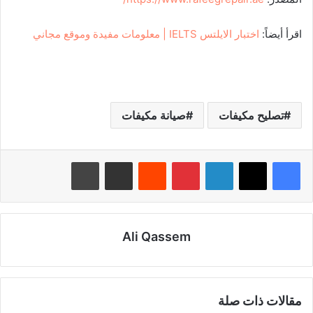
اقرأ أيضاً:
اختبار الايلتس IELTS | معلومات مفيدة وموقع مجاني
تصليح مكيفات
صيانة مكيفات
لينكدإن
بينتيريست
‏Reddit
مشاركة عبر البريد
طباعة
Ali Qassem
مقالات ذات صلة