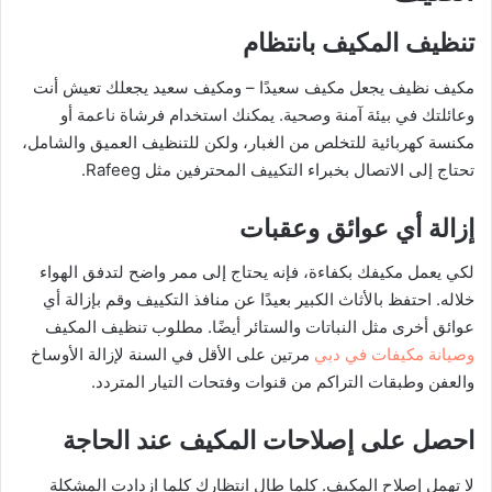
تنظيف المكيف بانتظام
مكيف نظيف يجعل مكيف سعيدًا – ومكيف سعيد يجعلك تعيش أنت
وعائلتك في بيئة آمنة وصحية. يمكنك استخدام فرشاة ناعمة أو
مكنسة كهربائية للتخلص من الغبار، ولكن للتنظيف العميق والشامل،
تحتاج إلى الاتصال بخبراء التكييف المحترفين مثل Rafeeg.
إزالة أي عوائق وعقبات
لكي يعمل مكيفك بكفاءة، فإنه يحتاج إلى ممر واضح لتدفق الهواء
خلاله. احتفظ بالأثاث الكبير بعيدًا عن منافذ التكييف وقم بإزالة أي
عوائق أخرى مثل النباتات والستائر أيضًا. مطلوب تنظيف المكيف
وصيانة مكيفات في دبي
مرتين على الأقل في السنة لإزالة الأوساخ
والعفن وطبقات التراكم من قنوات وفتحات التيار المتردد.
احصل على إصلاحات المكيف عند الحاجة
لا تهمل إصلاح المكيف. كلما طال انتظارك كلما ازدادت المشكلة