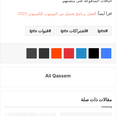
الباقات المدفوعة على منصتهم.
اقرأ أيضاً:
أفضل برنامج تحميل من اليوتيوب للكمبيوتر 2022
iptv
اشتراكات iptv
قنوات iptv
لينكدإن
بينتيريست
‏Reddit
مشاركة عبر البريد
طباعة
Ali Qassem
مقالات ذات صلة