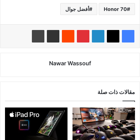
Honor 70
أفضل جوال
لينكدإن
بينتيريست
‏Reddit
مشاركة عبر البريد
طباعة
Nawar Wassouf
مقالات ذات صلة