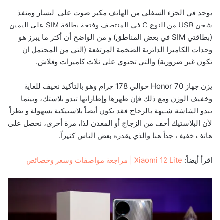
يوجد في الجزء السفلي من الهاتف مكبر صوت على اليسار ومنفذ
شحن USB من النوع C في المنتصف وفتحة بطاقة SIM على اليمين
(بطاقتي SIM في بعض المناطق) و من الواضح أن أكثر ما يبرز هو
وحدات الكاميرا الدائرية الضخمة المرتفعة (التي من المحتمل أن
تكون غير ضرورية) والتي تحتوي على ثلاث كاميرات وفلاش.
يزن جهاز Honor 70 حوالي 178 جرام وهو بالتأكيد نحيف للغاية
وخفيف الوزن ومع ذلك فإن ظهرها وإطاراتها تبدو بلاستك، وبينما
تبدو الشاشة شبيهة بالزجاج فقد تكون أيضاً بلاستيكية بسهولة و نظراً
لأن البلاستيك أخف من الزجاج أو المعدن لذا، مرة أخرى، نحصل على
هاتف خفيف جداً هنا والذي يقدره بعض الناس كثيراً.
اقرأ أيضاً:
Xiaomi 12 Lite | مراجعة مواصفات وسعر وخصائص