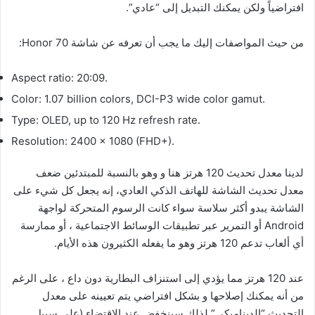
افتراضياً ولكن يمكنك التبديل إلى “عادي”.
من حيث المواصفات إليك ما يجب أن تعرفه عن شاشة Honor 70:
Aspect ratio: 20:09.
Color: 1.07 billion colors, DCI-P3 wide color gamut.
Type: OLED, up to 120 Hz refresh rate.
Resolution: 2400 x 1080 (FHD+).
لدينا معدل تحديث 120 هرتز هنا و وهو بالنسبة للمبتدئين ضعف
معدل تحديث الشاشة للهاتف الذكي العادي، إنه يجعل كل شيء على
الشاشة يبدو أكثر سلاسة سواء كانت الرسوم المتحركة لواجهة
Android أو التمرير عبر تطبيقات الوسائط الاجتماعية ، أو ممارسة
أي ألعاب تدعم 120 هرتز وهو ما يفعله الكثيرون هذه الأيام.
عند 120 هرتز مما يؤدي إلى استنزاف البطارية دون داع ، على الرغم
من أنه يمكنك إصلاحها و بشكل افتراضي يتم تعيينه على معدل
التحديث “الديناميكي” لذلك سينخفض ​​عند الاقتضاء (على سبيل