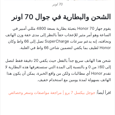
70 اونر
الشحن والبطارية في جوال 70 اونر
يقوم جهاز Honor 70 بتعبئة بطارية بسعة 4800 مللي أمبير في
الساعة وهو أمر مثير للإعجاب حقاً بالنظر إلى مدى خفة وزن الهاتف
ونحافته، إنه يدعم سرعات SuperCharge تصل إلى 66 واط وكان
Honor لطيف بما يكفي لتضمين شاحن 66 واط في العلبة.
شحن هذا الهاتف سريع جداً بالفعل حيث يكفي 20 دقيقة فقط لتصل
إلى 60٪ من 0 و بالنسبة إلى المدة التي ستستغرقها هذه البطارية لا
تقدم Honor أي مطالبات ولكن من واقع الخبرة، يمكن أن يكون هذا
الهاتف بسهولة لمدة يومين مع استخدام خفيف.
اقرأ أيضاً:
جوجل بيكسل 7 برو | مراجعة مواصفات وسعر وخصائص