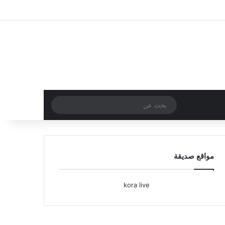
تسجيل الدخول
مقال عشوائي
إضافة عمود جا
بحث
عن
مواقع صديقة
kora live