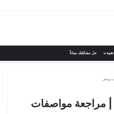
قنية
حل مشكلتك مجاناً
Xiaomi 12S Ultr | مراجعة مواصفات