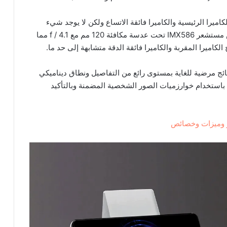
اميرا الرئيسية والكاميرا فائقة الاتساع ولكن لا يوجد شيء
صارم للغاية وتستخدم العدسة المقربة المخصصة نفس مستشعر IMX586 تحت عدسة مكافئة 120 مم مع f / 4.1 مما
ستشعر 20 ميجابيكسل والنتائج مرضية للغاية بمستوى رائع من التفاصيل ونطاق ديناميكي
باستخدام خوارزميات الصور الشخصية المضمنة وبالتأكيد