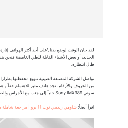
طال انتظاره.
تواصل الشركة المصنعة الصينية تنويع محفظتها بطراز
من الحروف والأرقام، نجد هاتف مثير للاهتمام حقاً و ه
سوني Sony IMX989 جنباً إلى جنب مع الأجراس والصفارات الأخرى التي تأتي مع علامة “Ultra”.
اقرأ أيضاً:
شاومي ريدمي نوت 11 برو | مراجعة شاملة مواصفات و سعر