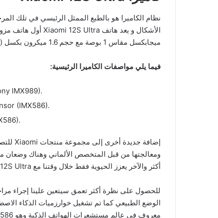
نظام الكاميرا هو بالطبع الممثل الرئيسي في تلك الم
ميجابكسل مقاس 1 بوصة مع حجم 1.6 ميكرون بكسل (والذي ينمو إلى 3.2 ميكرون مع تجميع وحدات البكسل).
فيما يلي مواصفات الكاميرا الرئيسية:
ony IMX989).
nsor (IMX586).
X586).
أكثر والآخر يعزز الحيوية فقط خلال وقتنا مع Xiaomi 12S Ultra.
للحصول على نظرة أكثر تعمق سيتعين علينا إجراء مر
الوضع الطبيعي كما تم تشغيل خوارزميات الذكاء الاصطنا
معروف في عالم مستشعرات الهواتف الذكية وهو Sony IMX586 تحت عدسة مكافئة 13 مم وفتحة f / 2.2.