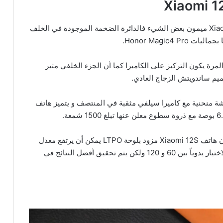
قد يجد بعض الأشخاص أن تصميم هاتف Xiaomi 12S Ultra ميمون بعض الشيء فالدائرة الضخمة الموجودة في الخلف
Honor Magic.
 Xiaomi شجاعة مع طرازاتها Ultra وهذه المرة يكون التركيز على الكاميرا كما أن الجزء الخلفي مثير
يم ساندويتش الزجاج العادي.
اشة منحنية مع كاميرا سيلفي مثقبة في المنتصف و يتميز هاتف
يمكنك اختيار الدقة بين 1080 بكسل و 1440 بكسل ولأن هاتف Xiaomi 12S مزود بلوحة LTPO يمكن أن يرتفع معدل
التحديث إلى 120 هرتز وينخفض إلى 1 هرتز و يمكنك الاختيار يدوياً بين 60 و 120 ولكن يتم تحقيق أفضل النتائج في