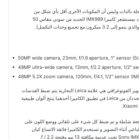
رحلة بالذات وليس أن المكونات الأخرى أقل بأي شكل من
الأشكال و يعد هاتف Xiaomi 12S Ultra أول هاتف مزود بمستشعر كاميرا IMX989 الجديد من سوني مقاس 50
50MP wide camera, 23mm, f/1.9 aperture, 1″ sensor (S
48MP ultra-wide camera, 13mm, f/2.2 aperture, 1/2″ se
48MP 5.2X zoom camera, 120mm, f/4.1, 1/2″ sensor (IM
إضافة جديدة أخرى إلى مجموعة منتجات Xiaomi للتصوير الفوتوغرافي هي علامة Leica التجارية يتم ضبط العدسات
ومعالجتها من قبل المتخصص الألماني وهناك وضعان محددان من Leica في تطبيق الكاميرا أحدهما ينتج ألوان طبيعية
اجعة شاملة و تم ضبط كل شيء على تلقائي ووضع اللون على
عي أثناء التصوير و تستخدم الكاميرا فائقة الاتساع كيان