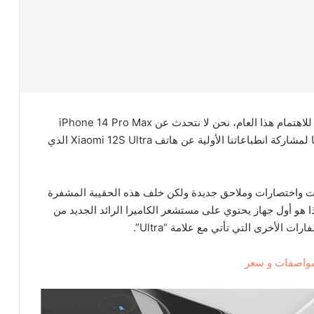
لقد حان الوقت لوضع يدنا \على أحد أكثر الهواتف إثارة للاهتمام هذا العام، نحن لا نتحدث عن iPhone 14 Pro Max
الجديد، أو بعض الأشياء القابلة للطي الغامضة فنحن هنا لمشاركة انطباعاتنا الأولية عن هاتف Xiaomi 12S Ultra الذي
ات واختصارات وملاحق جديدة ولكن خلف هذه الحقيبة المشفرة
ذا هو أول جهاز يحتوي على مستشعر الكاميرا الرائد الجديد من