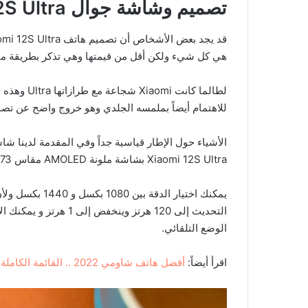
تصميم وشاشة جوال Xiaomi 12S Ultra
هي كل شيء ولكن أقل من قيمتها وهي تذكر بطريقة ما بجماليات 4 Pro
لطالما كانت
للاهتمام أيضاً بملمسه الجلدي وهو خروج واضح عن تصم
الأشياء حول الإطار قياسية جداً وفي المقدمة لدينا ش
Xiaomi 12S Ultra بشاشة ملونة AMOLED مقاس 6.73 بوصة مع ذروة سطوع معلن عنها تبلغ 1500 شمعة.
الوضع التلقائي.
اقرأ أيضاً:
أفضل هاتف شاومي 2022 .. القائمة الكاملة