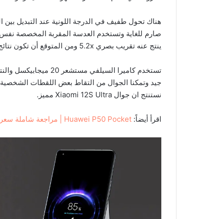
هناك تحول طفيف في الدرجة اللونية عند التبديل بين الك
ينتج عنه تقريب بصري 5.2x ومن المتوقع أن تكون نتائج الكاميرا المقربة والكاميرا فائقة الدقة متشابهة إلى حد ما.
تستخدم كاميرا السيلفي م
جيد وتمكنا الجوال من التقاط بعض اللقطات الشخصية 
نستنتج ان جوال Xiaomi 12S Ultra مميز.
اقرأ أيضاً:
Huawei P50 Pocket | مراجعة شاملة سعر وميزات وخصائص