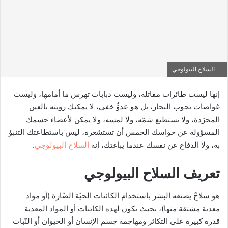
السلاح البيولوجي
إنها ليست طائرات مقاتلة، وليست دبابات تهرس ما أمامها، وليست
غواصات تجوب البحار، بل هو عدوٌّ خفي، لا يمكنك رؤيته بالعين
المجرّدة، ولا تستطيع شمّه، ولا لمسه، ولا يمكن لأعضاء جسمك
المسؤولة عن حواسك الخمس أن تستشعره، ليس باستطاعتك التنبؤ
به، ولا الدفاع عن نفسك عندما يباغتك، إنه
السلاح
البيولوجي
.
تعريف السلاح البيولوجي
هو سلاحٌ يصنعه البشر باستخدام الكائنات الحيّة الضّارة (أو مواد
معدية مشتقة منها)، بحيث يكون لهذه الكائنات أو المواد المعدية
قدرة كبيرة على التكاثر ومهاجمة جسم الإنسان أو الحيوان أو النّبات