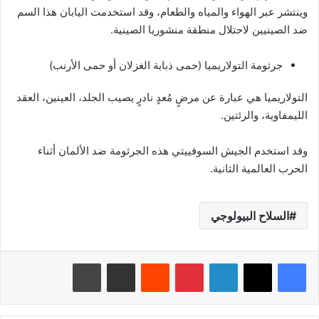
وينتشر عبر الهواء والمياه والطعام، وقد استخدمت اليابان هذا السم
ضد الصينيين لاحتلال منطقة منشوريا الصينية.
جرثومة التولاريميا (حمى ذبابة الغزلان أو حمى الأرنب)
التولاريميا هي عبارة عن مرضٍ مُعدٍ نادرٍ يصيب الجلد، العينين، العقد
الليمفاوية، والرئتين.
وقد استخدم الجيش السوفييتي هذه الجرثومة ضد الألمان أثناء
الحرب العالمية الثانية.
السلاح البيولوجي
لينكدإن
بينتيريست
مشاركة عبر البريد
طباعة