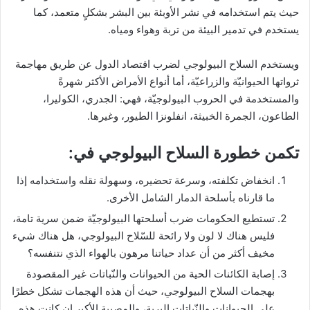
حيث يتم استخدامه في نشر الأوبئة بين البشر بشكلٍ متعمد، كما
يستخدم في تدمير البيئة من تربة وهواء ومياه.
ويستخدم السلاح البيولوجي لضرب اقتصاد الدول عن طريق مهاجمة
ثرواتها الحيوانيّة والزراعيّة، أما أنواع الأمراض الأكثر شهرةً
والمستخدمة في الحروب البيولوجيّة، فهي: الجدري، الكوليرا،
الطاعون، الجمرة الخبيثة، انفلونزا الطيور، وغيرها.
تكمن خطورة السلاح البيولوجي في:
انخفاض تكلفته، وسرعة تحضيره، وسهولة نقله واستخدامه إذا
ما قارناه بأسلحة الدمار الشامل الأخرى.
تستطيع الحكومات ضرب أسلحتها البيولوجيّة ضمن سرية تامة،
فليس هناك لا لون ولا رائحة للسّلاح البيولوجي، هل هناك شيء
مخيف أكثر من أن عداد حياتنا مرهون بالهواء الذي نتنفسه؟
إصابة الكائنات الحية من الحيوانات والنّباتات غير المقصودة
بهجمات السلاح البيولوجي، حيث أن هذه الهجمات تشكل خطرًا
على الحيوانات والنّباتات البرية، والمصيبة الأكبر إن كانت هذه