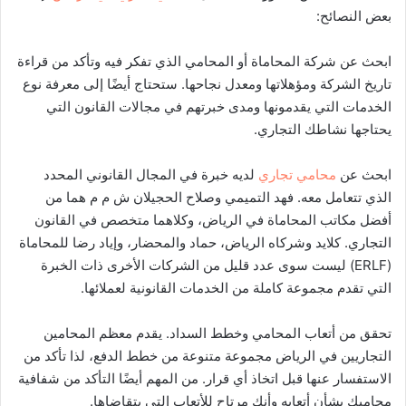
بعض النصائح:
ابحث عن شركة المحاماة أو المحامي الذي تفكر فيه وتأكد من قراءة
تاريخ الشركة ومؤهلاتها ومعدل نجاحها. ستحتاج أيضًا إلى معرفة نوع
الخدمات التي يقدمونها ومدى خبرتهم في مجالات القانون التي
يحتاجها نشاطك التجاري.
ابحث عن
محامي تجاري
لديه خبرة في المجال القانوني المحدد
الذي تتعامل معه. فهد التميمي وصلاح الحجيلان ش م م هما من
أفضل مكاتب المحاماة في الرياض، وكلاهما متخصص في القانون
التجاري. كلايد وشركاه الرياض، حماد والمحضار، وإياد رضا للمحاماة
(ERLF) ليست سوى عدد قليل من الشركات الأخرى ذات الخبرة
التي تقدم مجموعة كاملة من الخدمات القانونية لعملائها.
تحقق من أتعاب المحامي وخطط السداد. يقدم معظم المحامين
التجاريين في الرياض مجموعة متنوعة من خطط الدفع، لذا تأكد من
الاستفسار عنها قبل اتخاذ أي قرار. من المهم أيضًا التأكد من شفافية
محاميك بشأن أتعابه وأنك مرتاح للأتعاب التي يتقاضاها.