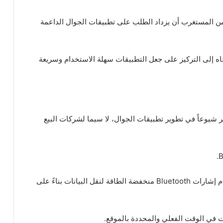
على الطرز الأحدث واتصال 5G، فليس من المستغرب أن يزداد الطلب على تطبيقات الجوال الداعمة
اه إلى التركيز على جعل التطبيقات سهلة الاستخدام وسريعة
م 2013، لكنها أصبحت أكثر شيوعاً في تطوير تطبيقات الجوال، لا سيما لشركات البيع
تعمل تقنية الـ Beacon على ابتكار الأعمال لأنها تستخدم إشارات Bluetooth منخفضة الطاقة لنقل البيانات بناءً على
ت في الوقت الفعلي والمحددة بالموقع.