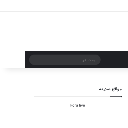
تسجيل الدخول
مقال عشوائي
إضافة عمود جا
بحث
عن
مواقع صديقة
kora live