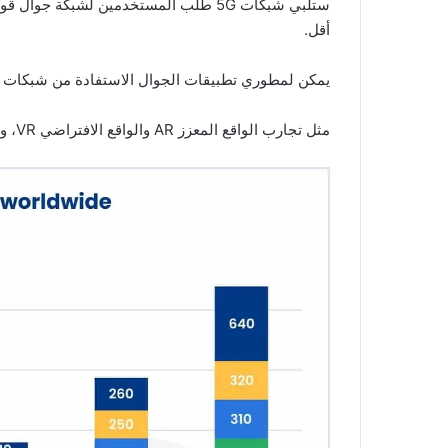
ستلبي شبكات 5G طلب المستخدمين لشبكة ج
أقل.
يمكن لمطوري تطبيقات الجوال الاستفادة من شبكات الـ 5G لتحسين وظائف التطبيق وتضمين ميزات جد
مثل تجارب الواقع المعزز AR والواقع الافتراضي VR، وتحسين البث المباشر، وإمكانيات سحابية أفضل.