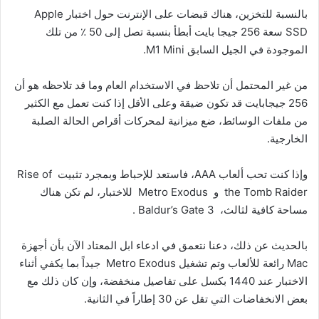
بالنسبة للتخزين، هناك قبضات على الإنترنت حول اختبار Apple
SSD سعة 256 جيجا بايت أبطأ بنسبة تصل إلى 50 ٪ من تلك
الموجودة في الجيل السابق M1 Mini.
من غير المحتمل أن تلاحظ في الاستخدام العام وما قد تلاحظه هو أن
256 جيجابايت قد تكون ضيقة وعلى الأقل إذا كنت تعمل مع الكثير
من ملفات الوسائط، ضع ميزانية لمحركات أقراص الحالة الصلبة
الخارجية.
وإذا كنت تحب ألعاب AAA، فاستعد للإحباط وبمجرد تثبيت Rise of
the Tomb Raider و Metro Exodus للاختبار، لم تكن هناك
مساحة كافية لثالث، Baldur’s Gate 3 .
بالحديث عن ذلك، دعنا نتعمق في ادعاء ابل المعتاد الآن بأن أجهزة
Mac رائعة للألعاب وتم تشغيل Metro Exodus جيداً بما يكفي أثناء
الاختبار عند 1440 بكسل على تفاصيل منخفضة، وإن كان ذلك مع
بعض الانخفاضات التي تقل عن 30 إطاراً في الثانية.