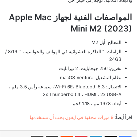
والأبعاد الثلاثية، توجه إلى خيار آخر.
المواصفات الفنية لجهاز
Apple Mac
Mini M2 (2023)
المعالج: أبل M2
الرامات: ” الذاكرة العشوائية في الهواتف والحواسيب ” 8/16 /
24GB
تخزين: 256 جيجابايت، 2 تيرابايت
نظام التشغيل: macOS Ventura
الاتصال: Wi-Fi 6E، Bluetooth 5.3، سماعة رأس 3.5 ملم ،
2x Thunderbolt 4 ، HDMI ، 2x USB-A
أبعاد: 1978 مم ، 1.18 كجم
اقرأ أيضاً:
9 ميزات مخفية في ايفون يجب أن تستخدمها
لينكدإن
بينتيريست
‏Reddit
مشاركة عبر البريد
طباعة