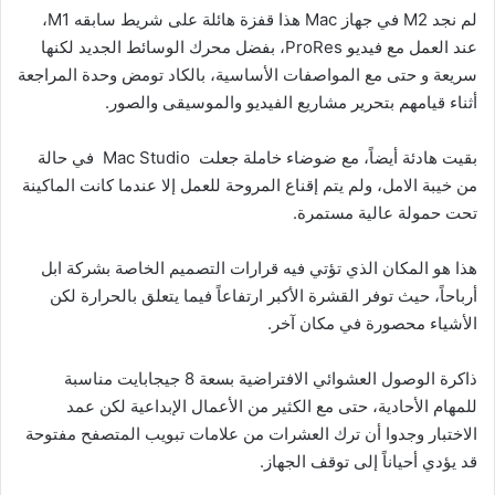
لم نجد M2 في جهاز Mac هذا قفزة هائلة على شريط سابقه M1،
عند العمل مع فيديو ProRes، بفضل محرك الوسائط الجديد لكنها
سريعة و حتى مع المواصفات الأساسية، بالكاد تومض وحدة المراجعة
أثناء قيامهم بتحرير مشاريع الفيديو والموسيقى والصور.
بقيت هادئة أيضاً، مع ضوضاء خاملة جعلت Mac Studio في حالة
من خيبة الامل، ولم يتم إقناع المروحة للعمل إلا عندما كانت الماكينة
تحت حمولة عالية مستمرة.
هذا هو المكان الذي تؤتي فيه قرارات التصميم الخاصة بشركة ابل
أرباحاً، حيث توفر القشرة الأكبر ارتفاعاً فيما يتعلق بالحرارة لكن
الأشياء محصورة في مكان آخر.
ذاكرة الوصول العشوائي الافتراضية بسعة 8 جيجابايت مناسبة
للمهام الأحادية، حتى مع الكثير من الأعمال الإبداعية لكن عمد
الاختبار وجدوا أن ترك العشرات من علامات تبويب المتصفح مفتوحة
قد يؤدي أحياناً إلى توقف الجهاز.