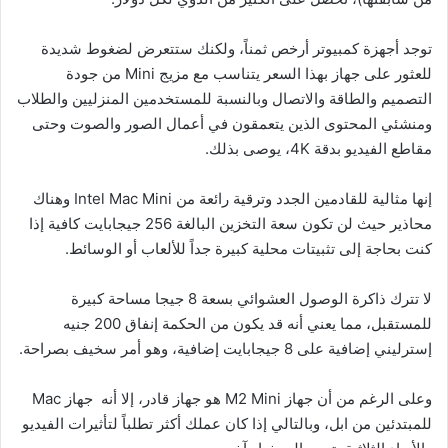
توجد أجهزة كمبيوتر أرخص ثمناً، ولكنك ستتعرض لضغوط شديدة
للعثور على جهاز بهذا السعر يتناسب مع مزيج Mini من جودة
التصميم والطاقة والاتصال وبالنسبة للمستخدمين المنزليين والطلاب
ومنشئي المحتوى الذين يتعمقون في أعمال الصور والصوت وحتى
مقاطع الفيديو بدقة 4K، يوصى بذلك.
إنها مثالية للقادمين الجدد وترقية رائعة من Intel Mac Mini وهناك
محاذير حيث لن تكون سعة التخزين البالغة 256 جيجابايت كافية إذا
كنت بحاجة إلى تثبيتات محلية كبيرة جداً للألعاب أو الوسائط.
لا تترك ذاكرة الوصول العشوائي بسعة 8 جيجا مساحة كبيرة
للمستقبل، مما يعني أنه قد يكون من الحكمة إنفاق 200 جنيه
إسترليني إضافية على 8 جيجابايت إضافية، وهو أمر سخيف بصراحة.
وعلى الرغم من أن جهاز M2 Mini هو جهاز قادر، إلا أنه جهاز Mac
للمبتدئين من ابل، وبالتالي إذا كان عملك أكثر تطلباً لتأثيرات الفيديو