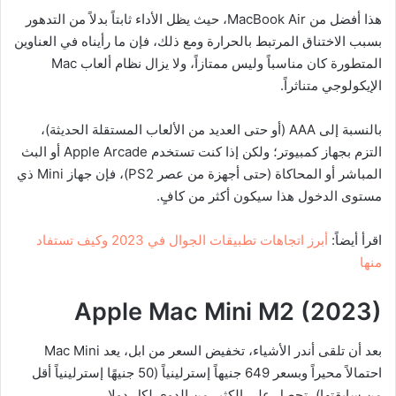
هذا أفضل من MacBook Air، حيث يظل الأداء ثابتاً بدلاً من التدهور
بسبب الاختناق المرتبط بالحرارة ومع ذلك، فإن ما رأيناه في العناوين
المتطورة كان مناسباً وليس ممتازاً، ولا يزال نظام ألعاب Mac
الإيكولوجي متناثراً.
بالنسبة إلى AAA (أو حتى العديد من الألعاب المستقلة الحديثة)،
التزم بجهاز كمبيوتر؛ ولكن إذا كنت تستخدم Apple Arcade أو البث
المباشر أو المحاكاة (حتى أجهزة من عصر PS2)، فإن جهاز Mini ذي
مستوى الدخول هذا سيكون أكثر من كافٍ.
اقرأ أيضاً:
أبرز اتجاهات تطبيقات الجوال في 2023 وكيف تستفاد
منها
Apple Mac Mini M2 (2023)
بعد أن تلقى أندر الأشياء، تخفيض السعر من ابل، يعد Mac Mini
احتمالاً محيراً وبسعر 649 جنيهاً إسترلينياً (50 جنيهًا إسترلينياً أقل
من سابقتها)، تحصل على الكثير من الدوي لكل دولار.