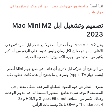
اقرأ أيضاً:
مراجعة هواوي واتش بودز | جهازان يمكن ارتداؤهما في
جهاز واحد
تصميم وتشغيل
ابل
Mac Mini M2
2023
يظل Mac Mini M2 لوحاً معدنياً مصقولاً مع شعار ابل أسود لامع في
الأعلى، إنه يبدو صالح لكل زمان وليس قديم، على الرغم من أنه أكبر
بكثير من العديد من أجهزة الكمبيوتر الشخصية الحديثة.
من الواضح أن شركة آبل لا ترى أي فائدة في صنع جهاز Mini أصغر
(يشبه جهاز Apple TV) وسرعان ما يتضح أن هذه كانت خطوة ذكية.
بصرف النظر عن قوة الضوء الساطع المزعجة بشكل معتدل في
المقدمة، لا يوجد شيء يقاطع المظهر البسيط له، قم بتدوير الوحدة،
وهناك الكثير من المنافذ: Gigabit Ethernet و HDMI و 2x
Thunderbolt 4 و 2x USB-A وسماعات الرأس.