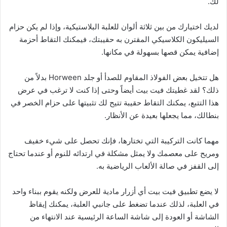
لك.
لديك اختيارك من بين ثلاثة ألوان للعلبة البلاستيكية، وإذا لم يكن حزام
السيليكون الكلاسيكي المقترن به حقيبتك، فيمكنك التقاط أحزمة
إضافية يمكن قصها بسهولة في مكانها.
هل تتخيل بعض الفولاذ المقاوم للصدأ أو جلد Horween بدلاً من
ذلك؟ لقد غطيتك فيت بيت أيضاً وحتى إذا كنت لا ترغب في عرض
هذا التتبع، يمكنك التقاط حقيبة تتيح لك تثبيتها على حزام الخصر في
بنطالك، مما يجعلها بعيدة عن الأنظار.
مهما كانت التركيبة التي تختارها، فإنك تحصل على شيء خفيف
ومريح على معصمك ولا يمثل مشكلة في ارتدائه للنوم أو عندما تحتاج
إلى القفز في صالة الألعاب الرياضية به.
لا يضع تطبيق فيت بيت أي أزرار مادية للعرض ولكنه يقوم ببناء واحد
في العلبة، لذلك عندما تضغط على جانبي العلبة، يمكنك إيقاظ
الشاشة أو العودة إلى شاشة الساعة الرئيسية عند الانتهاء من