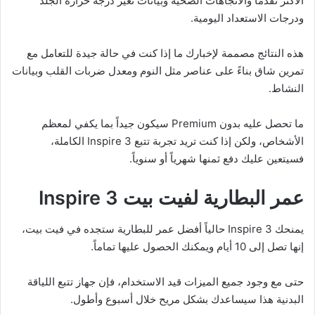
الأكثر تقدماً والاتجاهات الصحية وبيانات تغير درجة حرارة الجلد
ودرجات الاستعداد اليومية.
هذه النتائج مصممة لإخبارك ما إذا كنت في حالة جيدة للتعامل مع
تمرين شاق بناءً على عناصر مثل النوم ومعدل ضربات القلب وبيانات
النشاط.
ما تحصل عليه بدون Premium سيكون جيداً بما يكفي لمعظم
الأشخاص، ولكن إذا كنت تريد تجربة تتبع Inspire 3 الكاملة،
فسيتعين عليك دفع ثمنها شهرياً أو سنوياً.
عمر البطارية لفيت بيت
Inspire 3
يمنحك Inspire 3 حالياً أفضل عمر للبطارية ستجده في فيت بيت،
إنها تصل إلى 10 أيام ويمكنك الحصول عليها تماماً.
حتى مع وجود جميع الميزات قيد الاستخدام، فإن جهاز تتبع اللياقة
البدنية هذا سيساعدك بشكل مريح خلال أسبوع وأطول.