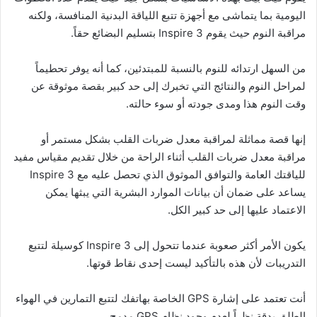
اليومية بما يتماشى مع أجهزة تتبع اللياقة البدنية المنافسة، ولكنه
مراقبة النوم حيث يقوم Inspire 3 بتسليم البضائع حقاً.
من السهل ارتدائه للنوم بالنسبة للمبتدئين، كما أنه يوفر تحطيماً
لمراحل النوم والنتائج التي تخبرك إلى حد كبير بقصة موثوقة عن
وقت النوم هذا ومدى جودته أو سوء حالته.
إنها قصة مماثلة لمراقبة معدل ضربات القلب بشكل مستمر أو
مراقبة معدل ضربات القلب أثناء الراحة من خلال تقديم مقياس مفيد
للياقتك العامة والتوافق الموثوق الذي تحصل عليه مع Inspire 3
يساعد على ضمان أن بيانات الموارد البشرية التي يبثها يمكن
الاعتماد عليها إلى حد كبير الكل.
يكون الأمر أكثر صعوبة عندما تتحول إلى Inspire 3 كوسيلة لتتبع
التدريبات لأن هذه بالتأكيد ليست إحدى نقاط قوتها.
أنت تعتمد على إشارة GPS الخاصة بهاتفك لتتبع التمارين في الهواء
الطلق بدقة نظراً لعدم وجود نظام GPS مدمج.