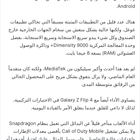
Android.
هناك عدد قليل من التطبيقات المثبتة مسبقاً التي تحاكي تطبيقات
غوغل، ولكنها خالية بشكل منعش من سخام الجهات الخارجية خارج
الصندوق وكل شيء يبدو سريع الاستجابة وسريع الاستجابة، بفضل
وحدة المعالجة المركزية Dimensity 9000+ وذاكرة الوصول
العشوائي (RAM) بسعة 8 جيجا بايت.
لم يعد هذا أحدث وأكبر سيليكون من MediaTek، ولكنه كان متقدماً
العام الماضي، ولا يزال يتفوق بشكل مريح على المحصول الحالي
من الرقائق متوسطة المدى.
يتساوى الأداء أيضاً مع Galaxy Z Flip 4 في الاختبارات التركيبية،
لذلك لا داعي للقلق عندما يتعلق الأمر بالقيادة اليومية.
أداء الألعاب متأخر قليلاً عن البدائل التي تعمل بنظام Snapdragon
ولا يمكن تشغيل Call of Duty Mobile بأقصى معدلات الإطارات
وإعدادات عالية التفاصيل، على سبيل المثال، عليك اختيار أحدهما أو