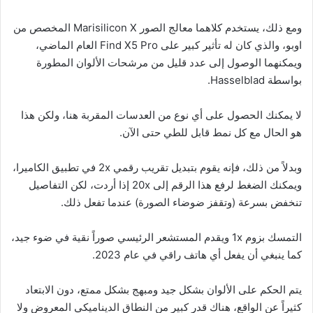
ومع ذلك، يستخدم كلاهما معالج الصور Marisilicon X المخصص من
اوبو، والذي كان له تأثير كبير على Find X5 Pro العام الماضي،
ويمكنهما الوصول إلى عدد قليل من مرشحات الألوان المطورة
بواسطة Hasselblad.
لا يمكنك الحصول على أي نوع من العدسات المقربة هنا، ولكن هذا
هو الحال مع كل نمط قابل للطي حتى الآن.
وبدلاً من ذلك، فإنه يقوم بتبديل تقريب رقمي 2x في تطبيق الكاميرا،
ويمكنك الضغط لرفع هذا الرقم إلى 20x إذا أردت، لكن التفاصيل
تنخفض بسرعة (وتقفز ضوضاء الصورة) عندما تفعل ذلك.
التمسك بزوم 1x ويقدم المستشعر الرئيسي صوراً نقية في ضوء جيد،
كما ينبغي أن يفعل أي هاتف راقي في عام 2023.
يتم الحكم على الألوان بشكل جيد ومبهج بشكل ممتع، دون الابتعاد
كثيراً عن الواقع، هناك قدر كبير من النطاق الديناميكي المعروض ولا