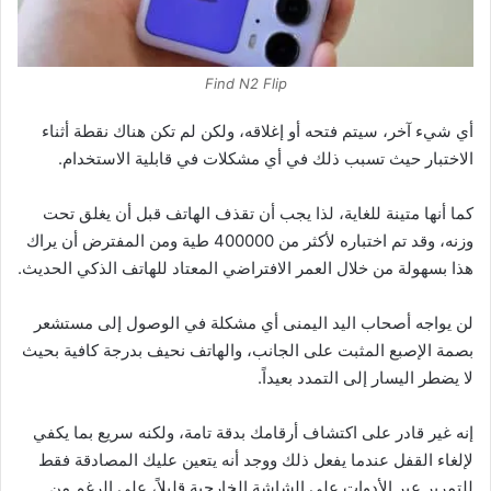
Find N2 Flip
أي شيء آخر، سيتم فتحه أو إغلاقه، ولكن لم تكن هناك نقطة أثناء
الاختبار حيث تسبب ذلك في أي مشكلات في قابلية الاستخدام.
كما أنها متينة للغاية، لذا يجب أن تقذف الهاتف قبل أن يغلق تحت
وزنه، وقد تم اختباره لأكثر من 400000 طية ومن المفترض أن يراك
هذا بسهولة من خلال العمر الافتراضي المعتاد للهاتف الذكي الحديث.
لن يواجه أصحاب اليد اليمنى أي مشكلة في الوصول إلى مستشعر
بصمة الإصبع المثبت على الجانب، والهاتف نحيف بدرجة كافية بحيث
لا يضطر اليسار إلى التمدد بعيداً.
إنه غير قادر على اكتشاف أرقامك بدقة تامة، ولكنه سريع بما يكفي
لإلغاء القفل عندما يفعل ذلك ووجد أنه يتعين عليك المصادقة فقط
للتمرير عبر الأدوات على الشاشة الخارجية قليلاً، على الرغم من