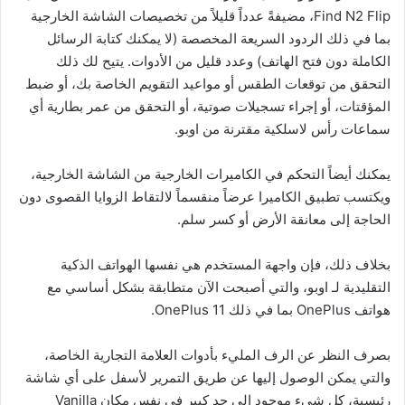
Find N2 Flip، مضيفةً عدداً قليلاً من تخصيصات الشاشة الخارجية
بما في ذلك الردود السريعة المخصصة (لا يمكنك كتابة الرسائل
الكاملة دون فتح الهاتف) وعدد قليل من الأدوات. يتيح لك ذلك
التحقق من توقعات الطقس أو مواعيد التقويم الخاصة بك، أو ضبط
المؤقتات، أو إجراء تسجيلات صوتية، أو التحقق من عمر بطارية أي
سماعات رأس لاسلكية مقترنة من اوبو.
يمكنك أيضاً التحكم في الكاميرات الخارجية من الشاشة الخارجية،
ويكتسب تطبيق الكاميرا عرضاً منقسماً لالتقاط الزوايا القصوى دون
الحاجة إلى معانقة الأرض أو كسر سلم.
بخلاف ذلك، فإن واجهة المستخدم هي نفسها الهواتف الذكية
التقليدية لـ اوبو، والتي أصبحت الآن متطابقة بشكل أساسي مع
هواتف OnePlus بما في ذلك OnePlus 11.
بصرف النظر عن الرف المليء بأدوات العلامة التجارية الخاصة،
والتي يمكن الوصول إليها عن طريق التمرير لأسفل على أي شاشة
رئيسية، كل شيء موجود إلى حد كبير في نفس مكان Vanilla