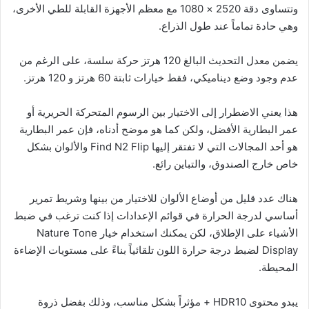
وتتساوى دقة 2520 × 1080 مع معظم الأجهزة القابلة للطي الأخرى،
وهي حادة تماماً عند طول الذراع.
يضمن معدل التحديث البالغ 120 هرتز حركة سلسة، على الرغم من
عدم وجود وضع ديناميكي، فقط خيارات ثابتة 60 هرتز و 120 هرتز.
هذا يعني الاضطرار إلى الاختيار بين الرسوم المتحركة الحريرية أو
عمر البطارية الأفضل، ولكن كما هو موضح أدناه، فإن عمر البطارية
هو أحد المجالات التي لا تفتقر إليها Find N2 Flip والألوان بشكل
خاص خارج الصندوق، والتباين رائع.
هناك عدد قليل من أوضاع الألوان للاختيار من بينها وشريط تمرير
أساسي لدرجة الحرارة في قوائم الإعدادات إذا كنت ترغب في ضبط
الأشياء على الإطلاق، لكن يمكنك استخدام خيار Nature Tone
Display لضبط درجة حرارة اللون تلقائياً بناءً على مستويات الإضاءة
المحيطة.
يبدو محتوى HDR10 + مؤثراً بشكل مناسب، وذلك بفضل ذروة