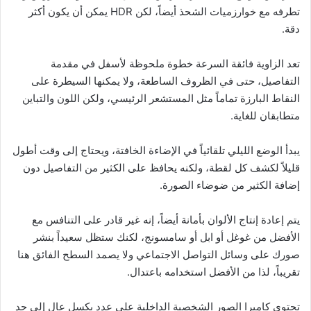
تطرفه مع خوارزميات الشحذ أيضاً، لكن HDR يمكن أن يكون أكثر
دقة.
تعد الزاوية فائقة السرعة خطوة ملحوظة لأسفل في مقدمة
التفاصيل، حتى في الظروف الساطعة، ولا يمكنها السيطرة على
النقاط البارزة تماماً مثل المستشعر الرئيسي، ولكن اللون والتباين
متطابقان للغاية.
يبدأ الوضع الليلي تلقائياً في الإضاءة الخافتة، ويحتاج إلى وقت أطول
قليلاً لكشف كل لقطة، ولكنه يحافظ على الكثير من التفاصيل دون
إضافة الكثير من ضوضاء الصورة.
يتم إعادة إنتاج الألوان بأمانة أيضاً، إنه غير قادر على التنافس مع
الأفضل من غوغل أو ابل أو سامسونج، لكنك ستظل سعيداً بنشر
صورك على وسائل التواصل الاجتماعي ولا يصمد السطح الفائق هنا
تقريباً، لذا من الأفضل استخدامه باعتدال.
تحتوي كاميرا الصور الشخصية الداخلية على عدد بكسل عالٍ إلى حد