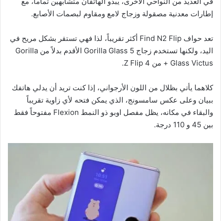
في العديد من النواحي الأخرى، يبدو الهاتفان متشابهين تماماً، مع
إطارات معدنية مصقولة وزجاج لامع ومقاوم لبصمات الأصابع.
تعد حواف Find N2 Flip أكثر تقريباً، لذا فهي تستقر بشكل مريح في
اليد، ولكنها تستخدم زجاج Gorilla Glass 5 الأقدم بدلاً من Gorilla
Glass Victus + من Z Flip 4.
كلاهما يأتي بظلال من اللون الأرجواني، إذا كنت تريد أن يدلي هاتفك
ببيان وعلى عكس سامسونج، الذي يمكن فتحه لأي زاوية تقريباً
والبقاء في مكانه، يظل مفصل اوبو ذو النمط Flexion مفتوحاً فقط
بين 45 و 110 درجة.