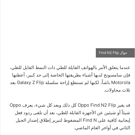
جوال Find N2 Flip
عندما يتعلق الأمر بالهواتف القابلة للطي ذات النمط القابل للطي،
فإن سامسونج لديها أشياء بطريقتها الخاصة إلى حد كبير، أعطتها
Motorola باشاً، لكنها لم تستطع إزاحة سلسلة Galaxy Z Flip بعد
ثلاث محاولات.
قد يغير Oppo Find N2 Flip كل ذلك وبعد كل شيء، يعرف Oppo
شيئاً أو شيئين عن الأجهزة القابلة للطي، بعد أن تلقى ردود فعل
إيجابية كافية على Find N المضغوط لتبرير إطلاق إصدار الجيل
الثاني في أواخر العام الماضي.