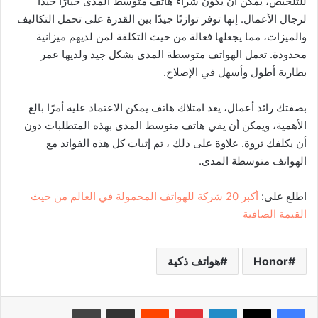
للتلخيص، يمكن أن يكون شراء هاتف متوسط المدى خيارًا جيدًا
لرجال الأعمال. إنها توفر توازنًا جيدًا بين القدرة على تحمل التكاليف
والميزات، مما يجعلها فعالة من حيث التكلفة لمن لديهم ميزانية
محدودة. تعمل الهواتف متوسطة المدى بشكل جيد ولديها عمر
بطارية أطول وأسهل في الإصلاح.
بصفتك رائد أعمال، يعد امتلاك هاتف يمكن الاعتماد عليه أمرًا بالغ
الأهمية، ويمكن أن يفي هاتف متوسط المدى بهذه المتطلبات دون
أن يكلفك ثروة. علاوة على ذلك ، تم إثبات كل هذه الفوائد مع
الهواتف متوسطة المدى.
اطلع على:
أكبر 20 شركة للهواتف المحمولة في العالم من حيث
القيمة الصافية
Honor
هواتف ذكية
لينكدإن
بينتيريست
‏Reddit
مشاركة عبر البريد
طباعة