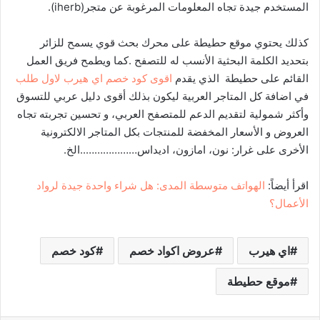
المستخدم جيدة تجاه المعلومات المرغوبة عن متجر(iherb).
كذلك يحتوي موقع حطيطة على محرك بحث قوي يسمح للزائر
بتحديد الكلمة البحثية الأنسب له للتصفح .كما ويطمح فريق العمل
القائم على حطيطة الذي يقدم
اقوى كود خصم اي هيرب لاول طلب
في اضافة كل المتاجر العربية ليكون بذلك أقوى دليل عربي للتسوق
وأكثر شمولية لتقديم الدعم للمتصفح العربي، و تحسين تجربته تجاه
العروض و الأسعار المخفضة للمنتجات بكل المتاجر الالكترونية
الأخرى على غرار: نون، امازون، اديداس………………..الخ.
اقرأ أيضاً:
الهواتف متوسطة المدى: هل شراء واحدة جيدة لرواد
الأعمال؟
اي هيرب
عروض اكواد خصم
كود خصم
موقع حطيطة