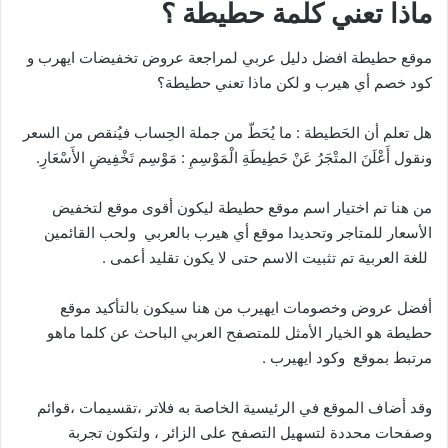
ماذا تعني كلمة حطيطة ؟
موقع حطيطة افضل دليل عربي لمراجعة عروض تخفيضات ايهرب و
كود خصم أي هيرب و لكن ماذا تعني حطيطة؟
هل تعلم أن الحَطيطة : ما يُحَطّ من جملة الحِساب فيُنقص من السعر
ونقول أَعْلَنَ المتْجَرُ عَنْ حَطِيطَةِ الْمَوْسِمِ : مَوْسِم تَخْفِيضِ الأَسْعَارِ.
من هنا تم اختيار اسم موقع حطيطة ليكون أقوى موقع لتخفيض
الأسعار للمتاجر وتحديدا موقع أي هيرب بالعربي ولحب القائمين
للغة العربية تم تثبيت الاسم حتى لا يكون تقليد أعمى .
أفضل عروض وخصومات ايهيرب من هنا سيكون بالتأكيد موقع
حطيطة هو الخيار الأمثل للمتصفح العربي الباحث عن كلما ماهو
مرتبط بموقع وكود ايهيرب .
وقد أضاف الموقع في الرئيسية الخاصة به فلاتر ،تقسيمات ،قوائم
وصفحات محددة لتسهيل التصفح على الزائر ، ولتكون تجربة