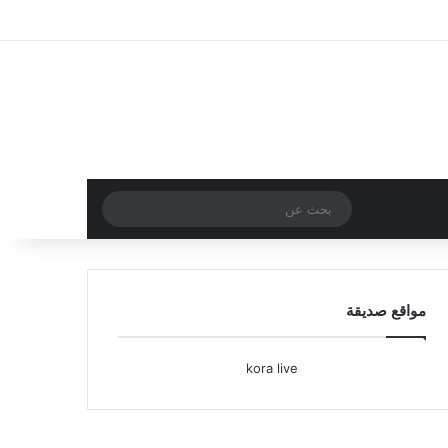
تسجيل الدخول
مقال عشوائي
إضافة عمود جا
بحث
عن
مواقع صديقة
kora live