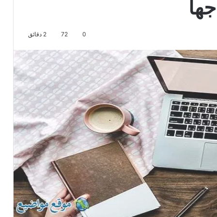
جها
0
72
2 دقائق