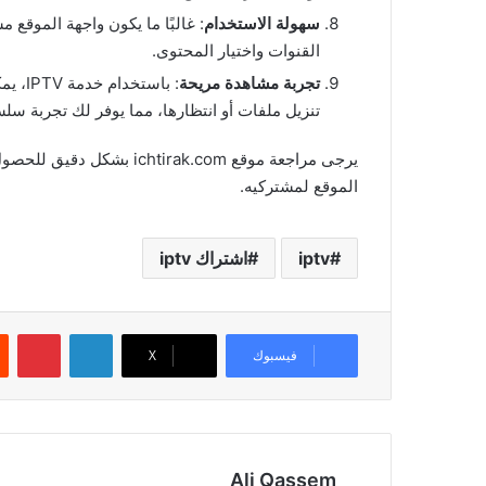
سهولة الاستخدام
: غالبًا ما يكون واجهة الموق
القنوات واختيار المحتوى.
تجربة مشاهدة مريحة
: باس
تنزيل ملفات أو انتظارها، مما يوفر لك تجربة سلس
يرجى مراجعة موقع irak.com
الموقع لمشتركيه.
iptv
اشتراك iptv
لينكدإن
بينتيريست
فيسبوك
‫X
Ali Qassem