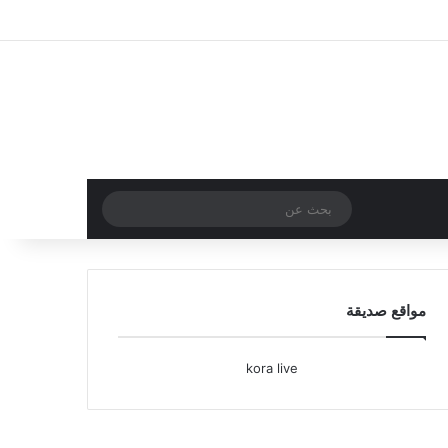
تسجيل الدخول
مقال عشوائي
إضافة عمود جا
بحث
عن
مواقع صديقة
kora live