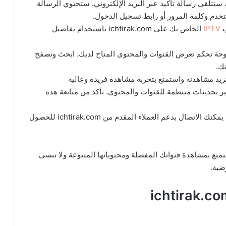
ستتلقى رسالة تأكيد عبر البريد الإلكتروني. ستحتوي الرسالة
IPTV
الخاص بك على ichtirak.com باستخدام تفاصيل
حة تحكم تعرض القنوات والمحتوى المتاح لديك. ابحث وتصفح
ك.
تريد مشاهدته واستمتع بتجربة مشاهدة فريدة وعالية
التحديثات والإضافات: يمكن لخدمات IPTV توفير تحديثات منتظمة للقنوات والمحتوى. تأكد من متابعة هذه
الدعم الفني: إذا كانت لديك أية أسئلة أو مشكلات فنية، يمكنك الاتصال بدعم العملاء المقدم من ichtirak.com للحصول
ي خدمات IPTV عبر موقع ichtirak.com واستمتع بمشاهدة قنواتك المفضلة ومحتوياتها المتنوعة ولا تنسى
ضية.