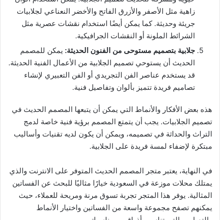
زاهية مثل الأصفر والأزرق الفاتح والأخضر النعناعي لجلابيات
جريئة وحديثة. كما يمكن أيضًا استخدام نقشات عصرية مثل
الشرائط الملونة أو النقشات الجرافيكية.
جلابية بتصميم مستوحى من الفنون الحديثة
:
يمكن للمصمم
الحديث أن يستوحي تصميم الجلابية من الأعمال الفنية الحديثة.
قد يستخدم عناصر الفن التجريدي أو الفن التعبيري لإنشاء
تصاميم فريدة تتميز بألوان وتفاصيل فنية.
هذه بعض الأفكار والأنماط التي يمكن أن يتبعها المصمم الحديث في
تصميم الجلابيات. يجب أن يتمتع المصمم برؤية فنية خاصة لدمج
التراث والحداثة في تصميمه، ويمكن أن يكون لديه تقنيات وأساليب
مبتكرة لإضفاء لمسة فريدة على الجلابية.
في النهاية، يعتبر متجر المصمم الحديث المتوفر على الانترنت والذي
يمتلك محلات موزعة في السعودية خيارًا مثاليًا للبحث عن الفساتين
المثالية. يوفر هذا المتجر تجربة تسوق مرنة ومريحة للعملاء، حيث
يمكنهم تصفح مجموعة واسعة من الفساتين واختيار الأنماط
والتصاميم التي تناسب أذواقهم ومناسباتهم.