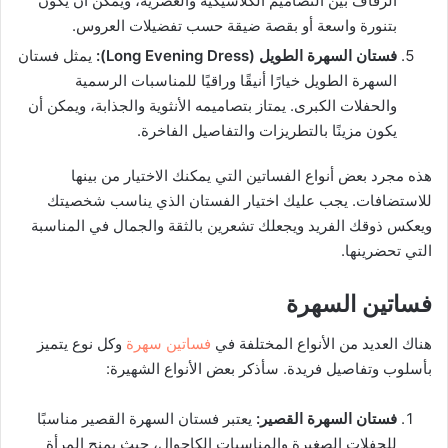
الزفاف بين التصاميم الكلاسيكية والعصرية، ويمكن أن يكون
بتنورة واسعة أو بقصة ضيقة حسب تفضيلات العروس.
فستان السهرة الطويل
(Long Evening Dress):
يمثل فستان
السهرة الطويل خيارًا أنيقًا وراقيًا للمناسبات الرسمية
والحفلات الكبرى. يمتاز بتصاميمه الأنثوية والجذابة، ويمكن أن
يكون مزينًا بالتطريزات والتفاصيل الفاخرة.
هذه مجرد بعض أنواع الفساتين التي يمكنك الاختيار من بينها
للاستضافات. يجب عليك اختيار الفستان الذي يناسب شخصيتك
ويعكس ذوقك الفريد ويجعلك تشعرين بالثقة والجمال في المناسبة
التي تحضرينها.
فساتين السهرة
هناك العديد من الأنواع المختلفة في
فساتين سهرة
وكل نوع يتميز
بأسلوب وتفاصيل فريدة. سأذكر بعض الأنواع الشهيرة:
فستان السهرة القصير
:
يعتبر فستان السهرة القصير مناسبًا
للحفلات الصغيرة والمناسبات الكاجوال، حيث يمنح المرأة