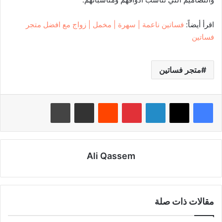
اقرأ أيضاً:
فساتين ناعمة | سهرة | مخمل | زواج مع افضل متجر
فساتين
متجر فساتين
لينكدإن
بينتيريست
‏Reddit
مشاركة عبر البريد
طباعة
Ali Qassem
مقالات ذات صلة