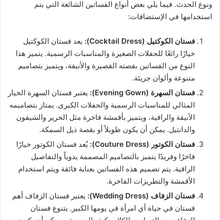
ونوع الحدث. فيما يلي بعض أنواع الفساتين الشائعة التي يتم
استخدامها في الإستضافات:
فستان الكوكتيل
(Cocktail Dress):
يعد فستان الكوكتيل
خيارًا رائعًا للحفلات الصغيرة والمناسبات الرسمية. يتميز هذا
النوع من الفساتين بقصته القصيرة والأنيقة، ويتميز بتصاميم
متنوعة وألوان جريئة.
فستان السهرة
(Evening Gown):
يعتبر فستان السهرة الخيار
المثالي للمناسبات الرسمية والحفلات الكبرى. يمتاز بتصاميمه
الأنيقة والراقية، ويتميز بأقمشة فاخرة مثل الحرير والشيفون
والدانتيل. يمكن أن يكون طويلاً أو بقصة ذيل السمكة.
فستان الكوتور
(Couture Dress):
يُعد فستان الكوتور خيارًا
فاخرًا وفريدًا يتميز بالتصاميم المصممة يدوياً والتفاصيل
الراقية. يتم تصميم هذه الفساتين بعناية فائقة ويتم استخدام
الأقمشة والتطريزات الفاخرة.
فستان الزفاف
(Wedding Dress):
يعتبر فستان الزفاف أهم
فستان في حياة أي امرأة في يومها الكبير. يتنوع فستان