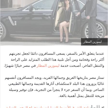
ليموزين المطار
عندما يتعلق الأمر بالسفر، يسعى المسافرون دائمًا لجعل تجربتهم
أكثر راحة وفخامة ومن أجل تلبية هذا الطلب المتزايد على الراحة
والتنقل الفاخر، أصبحت خدمة
ليموزين المطار
في مصر خيارًا شهيرًا.
تمتاز مصر بتاريخها العريق وجمالها الفريد، ويجد المسافرون أنفسهم
غالبًا يزورون هذا البلد لاستكشاف آثارها القديمة وجمالها الطبيعي
الساحر. وبما أن السفر جزء لا يتجزأ من التجربة، فإن توفير وسيلة
مريحة للتنقل يمثل أهمية بالغة.
اقرأ أيضاً:
نادي الشرق الأوسط للسيارات وإستخراج الرخص الدولية