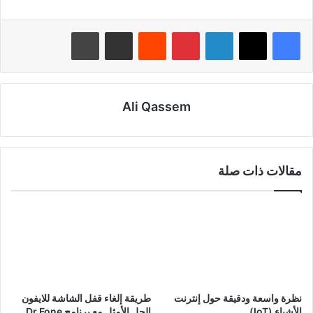
لينكدإن
بينتيريست
‏Reddit
مشاركة عبر البريد
طباعة
Ali Qassem
مقالات ذات صلة
نظرة واسعة ودقيقة حول إنترنت
طريقة إلغاء قفل الشاشة للايفون
الأشياء (IoT)
الحل الأمثل مع برنامج Dr.Fone