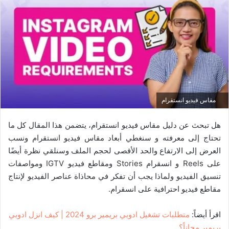
مقاس فيديو انستقرام
هل تبحث عن دليل مقاس فيديو انستقرام، يتضمن هذا المقال كل ما
تحتاج إلى معرفته و سنغطي أبعاد مقاس فيديو انستقرام ونسب
العرض إلى الارتفاع والحد الأقصى لحجم الملف وسنلقي نظرة أيضًا
على Reels و انسقرام Stories ومقاطع فيديو IGTV ومواصفات
تنسيق الفيديو ولماذا يجب أن تفكر في محاذاة عناصر الفيديو لإنتاج
مقاطع فيديو احترافية على انسقرام.
اقرأ أيضاً:
متطلبات تشغيل ادوبي بريمير برو 2024 | كيف انزل ادوبي
بريمير مجاناً؟