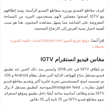
تُعرف مقاطع الفيديو بورتريه بمقاطع الفيديو الرأسية. ومنذ إطلاقهم
مع IGTV أصبحوا مفضلين لأنهم يستخدمون المزيد من المساحة
المعروضة على الشاشة مما يسهل مشاهدة المحتوى. هذا هو سبب
أهمية اختيار نسبة العرض إلى الارتفاع الصحيحة.
إقرأ أيضا:
موقع تفريغ الصور slazzer.com لحذف خلفية الصورة
بلحظات
مقاس فيديو انستقرام
IGTV
تم إطلاق IGTV في عام 2018 واستمر منذ ذلك الحين. إنه تطبيق
فيديو مستقل متاح للهواتف الذكية التي تعمل بنظام Android و iOS.
تم تصميمه لمنح المستخدمين تجربة غامرة أكثر وتقديم مقاطع فيديو
أطول مقارنة بـ Instagram feedالنموذجية. كتطبيق مستقل لا يزال
IGTV يقدم وظائف أساسية متاحة أيضًا داخل تطبيق وموقع انسقرام.
تدوم مقاطع فيديو IGTV من 15 ثانية إلى 10 دقائق.