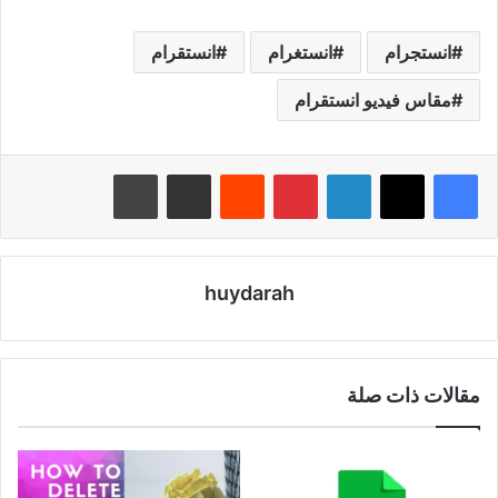
انستجرام
انستغرام
انستقرام
مقاس فيديو انستقرام
لينكدإن
بينتيريست
مشاركة عبر البريد
طباعة
huydarah
مقالات ذات صلة