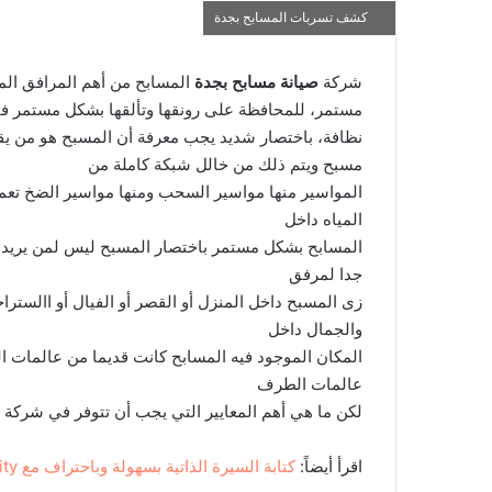
كشف تسربات المسابح بجدة
شركة
صيانة مسابح بجدة
المسابح من أهم المرافق المو
مستمر، للمحافظة على رونقها وتألقها بشكل مستمر ف
نظافة، باختصار شديد يجب معرفة أن المسبح هو من يقوم
مسبح ويتم ذلك من خالل شبكة كاملة من
المواسير منها مواسير السحب ومنها مواسير الضخ تعم
المياه داخل
المسابح بشكل مستمر باختصار المسبح ليس لمن يريد ال
جدا لمرفق
زى المسبح داخل المنزل أو القصر أو الفيال أو االست
والجمال داخل
المكان الموجود فيه المسابح كانت قديما من عالمات 
عالمات الطرف
لكن ما هي أهم المعايير التي يجب أن تتوفر في شركة
اقرأ أيضاً:
كتابة السيرة الذاتية بسهولة وباحتراف مع Sirity