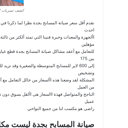
كشف تسربات ال
نقدم أقل سعر صيانة المسابح بجدة نظرا لما ذكرنا في
احدث
األجهزة والمعدات وخبرة فنينا التي تمتد ألكثر من ثالث
مؤهلين
للتعامل مع أعقد مشاكل صيانة المسابح بجدة قطع غيار 
بين 175
إلى 600 لاير للمسابح المتوسطة والصغيرة وقد ت
وتشخيص
المشكلة لقد وضعنا هذه األسعار من خالل التعامل مع آ
من العمل
الناجح والمتواصل فهذة االسعار هى األقل بسوق دون ترد
عميل
راضى هو مكسب لنا من جميع النواحي
صيانة المسابح بجدة ليست مكل