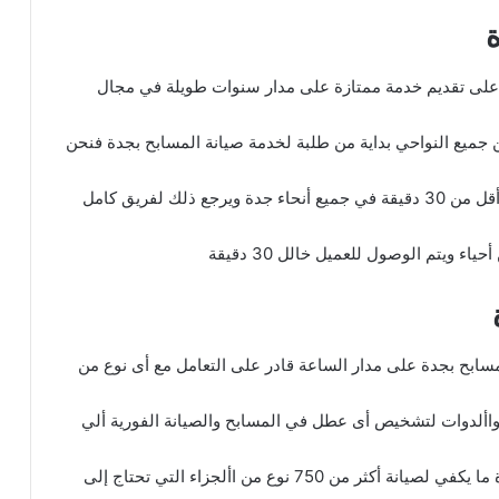
على تقديم خدمة ممتازة على مدار سنوات طويلة في مجال
 جميع النواحي بداية من طلبة لخدمة صيانة المسابح بجدة فنحن
صيانة مسابح بجدة ابعد عميل لنا على بعد اتصال فقط أقل من 30 دقيقة في جميع أنحاء جدة ويرجع ذلك لفريق كامل
ويتم الوصول للعميل خالل 30 دقيقة
مسابح بجدة على مدار الساعة قادر على التعامل مع أى نوع من
واألدوات لتشخيص أى عطل في المسابح والصيانة الفورية ألي
مشاكل المسابح أيضا لديه من قطع الغيار داخل السيارة ما يكفي لصيانة أكثر من 750 نوع من األجزاء التي تحتاج إلى