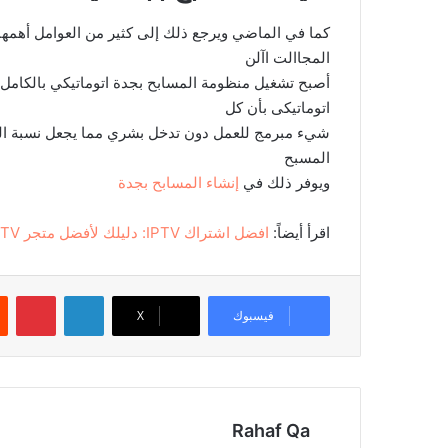
كما في الماضي ويرجع ذلك إلى كثير من العوامل أهمه
المجاالت اآلن
أصبح تشغيل منظومة المسابح بجدة اتوماتيكي بالكامل
اتوماتيكى بأن كل
شيء مبرمج للعمل دون تدخل بشري مما يجعل نسبة الخ
المسبح
ويوفر ذلك في
إنشاء المسابح بجدة
اقرأ أيضاً:
افضل اشتراك IPTV: دليلك لأفضل متجر IPTV رسمي في السعودية والوطن العربي
لينكدإن
بينتيريست
فيسبوك
‫X
Rahaf Qa