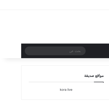
تسجيل الدخول
مقال عشوائي
إضافة عمود جا
بحث
عن
مواقع صديقة
kora live