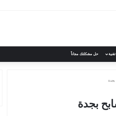
قنية
حل مشكلتك مجاناً
بجدة
بح بجدة