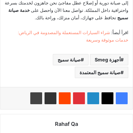
إلى صيانة دورية أو إصلاح عطل مفاجئ نحن جاهزون لخدمتك بسرعة
واحترافية داخل المملكة. تواصل معنا الآن واحصل على
خدمة صيانة
سميج
تحافظ على جهازك، أمان منزلك، وراحة بالك.
اقرأ أيضاً:
شراء السيارات المستعملة والمصدومة في الرياض:
خدمات موثوقة وسريعة
أجهزة Smeg
صيانة سميج
صيانة سميج المعتمدة
لينكدإن
بينتيريست
‏Reddit
مشاركة عبر البريد
طباعة
Rahaf Qa