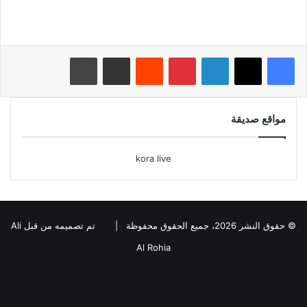
لينكدإن
بينتيريست
‏Reddit
مشاركة عبر البريد
طباعة
مواقع صديقة
kora live
© حقوق النشر 2026، جميع الحقوق محفوظة |
تم تصميمه من قبل Ali
Al Rohia
فيسبوك