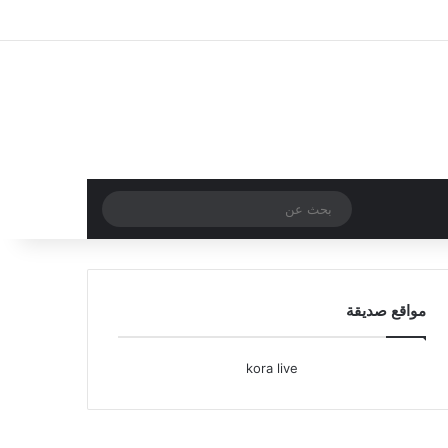
تسجيل الدخول
مقال عشوائي
إضافة عمود جا
بحث
عن
مواقع صديقة
kora live