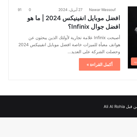
Nawar Wassouf
27 أبريل، 2024
0
91
افضل موبايل انفينيكس 2024 | ما هو
افضل جوال Infinix؟
أصبحت Infinix علامة تجارية لأولئك الذين يبحثون عن
هواتف معبأة للميزات خاصة افضل موبايل انفينيكس 2024
وحصلت الشركة على العديد…
ت
أكمل القراءة »
Ali Al Roh