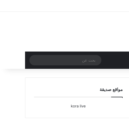
تسجيل الدخول
مقال عشوائي
إضافة عمود جا
بحث
عن
مواقع صديقة
kora live