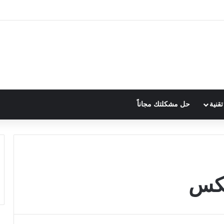
قنية
حل مشكلتك مجاناً
نكس