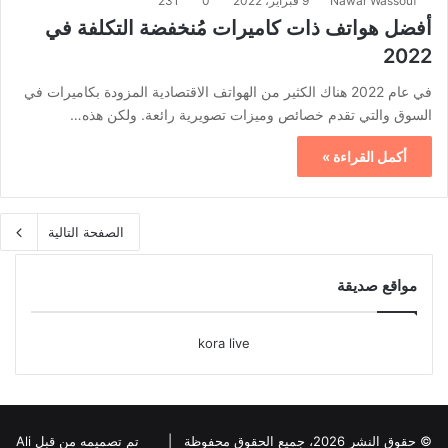
Nawar Wassouf
9 فبراير، 2022
0
231
أفضل هواتف ذات كاميرات مُنخفضة التكلفة في
2022
في عام 2022 هناك الكثير من الهواتف الاقتصادية المزودة بكاميرات في
السوق والتي تقدم خصائص وميزات تصويرية رائعة. ولكن هذه…
أكمل القراءة »
الصفحة التالية
مواقع صديقة
kora live
© حقوق النشر 2026، جميع الحقوق محفوظة |
تم تصميمه من قبل Ali