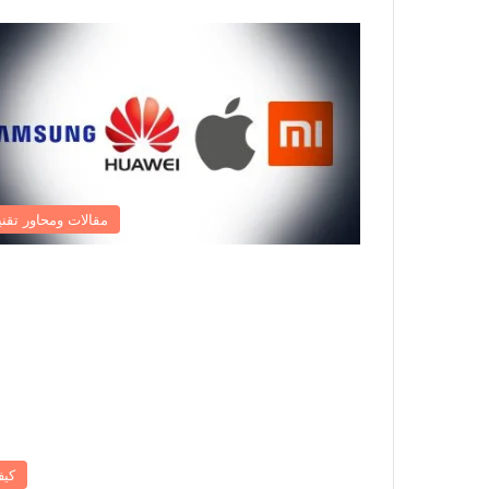
مقالات ومحاور تقني
كي