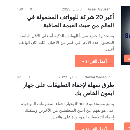
Aseel Alyusef
8 يناير، 2023
0
100
أكبر 20 شركة للهواتف المحمولة في
العالم من حيث القيمة الصافية
يستخدم الجميع تقريباً الهواتف الذكية أو على الأقل الهاتف
المحمول هذه الأيام ,في كثير من الأحيان، كلما كان الهاتف
أغلى…
ة
أكمل القراءة »
Nawar Wassouf
6 يناير، 2023
0
67
طرق سهلة لإخفاء التطبيقات على جهاز
ايفون الخاص بك
يتمتع مستخدمو iPhone بخيار إخفاء المعلومات الموجودة
على هواتفهم عن أعين المتطفلين من الآخرين ويمكنك
إخفاء التطبيقات الموجودة على هاتفك…
ف
أكمل القراءة »