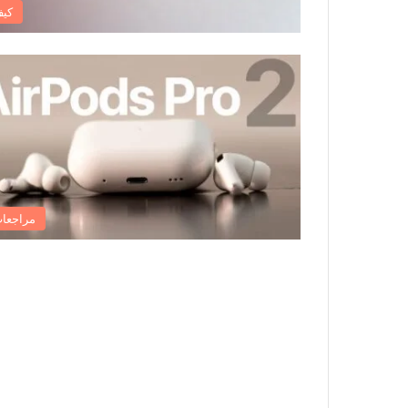
كي
مراجعا