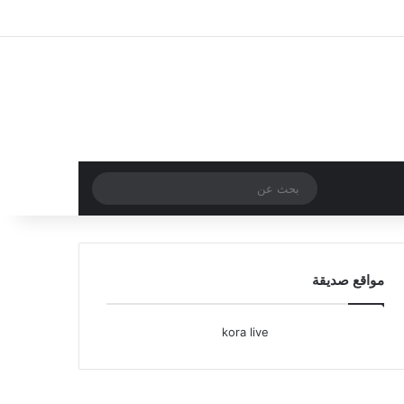
تسجيل الدخول
مقال عشوائي
إضافة عمود جا
بحث
عن
مواقع صديقة
kora live