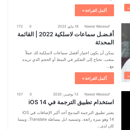
ت
أكمل القراءة »
Nawar Wassouf
18 مايو، 2022
0
172
أفـضـل سماعات لاسلكية 2022 | القائمة
المحدثة
يمكن أن يكون اختيار أفضل سماعات لاسلكية لك عملاً
متعب. تحتاج إلى التفكير في النمط أو الحجم الذي تريده
مع…
ت
أكمل القراءة »
Nawar Wassouf
13 نوفمبر، 2020
0
107
استخدام تطبيق الترجمة في iOS 14
يعتبر تطبيق الترجمة المدمج أحد أكبر الإضافات في iOS
14 وهو ميزة رائعة، وتسميه ابل ببساطة Translate، وبينما
كان لدى…