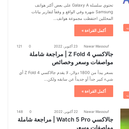
تحتوي سلسلة Galaxy A على بعض أكثر هواتف
Samsung شهرة وفي الواقع و وفقاً لتقارير بيانات
المحللين احتفظت مجموعة هواتف…
ت
أكمل القراءة »
Nawar Wassouf
23 أكتوبر، 2022
0
121
جالاكسي Z Fold 4 | مراجعة شاملة
مواصفات وسعر وخصائص
بسعر يبدأ من 1800 دولار، لا يقدم جالاكسي Z Fold 4 أي
شيء كبير جداً أو جديداً عن سابقه ولكن…
أكمل القراءة »
ت
Nawar Wassouf
22 أكتوبر، 2022
0
148
جالاكسي Watch 5 Pro | مراجعة شاملة
مواصفات وسعر