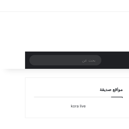
تسجيل الدخول
مقال عشوائي
إضافة عمود جا
بحث
عن
مواقع صديقة
kora live