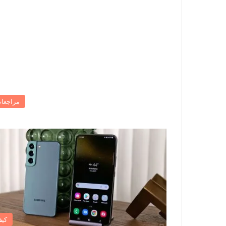
مراجعا
كي