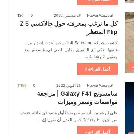
Nawar Wassouf
26 ديسمبر، 2022
0
180
كل ما ترغب بمعرفته حول جالاكسي 5 Z
Flip المنتظر
كشفت شركة Samsung النقاب عن أحدث إصدار من
هاتفها الذكي ذي التنسيق القابل للطي في أغسطس مع
وصول Galaxy Z…
ت
أكمل القراءة »
Nawar Wassouf
28 أكتوبر، 2022
0
1٬155
سامسونج Galaxy F41 | مراجعة
مواصفات وسعر وميزات
على الرغم من أنه تم تسويقه كأول عضو في عائلة جديدة
من أجهزة Galaxy F فمن العدل أن نقول إن…
أكمل القراءة »