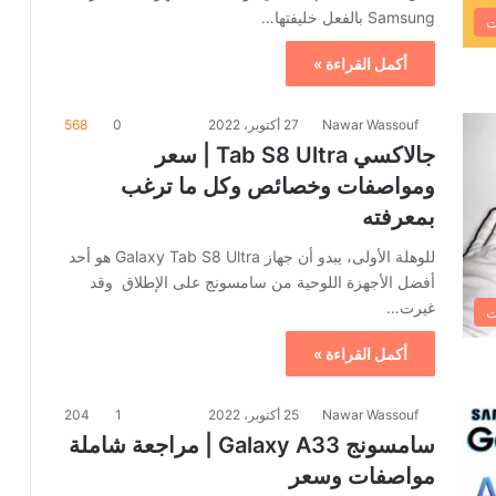
Samsung بالفعل خليفتها…
ت
أكمل القراءة »
Nawar Wassouf
27 أكتوبر، 2022
0
568
جالاكسي Tab S8 Ultra | سعر
ومواصفات وخصائص وكل ما ترغب
بمعرفته
للوهلة الأولى، يبدو أن جهاز Galaxy Tab S8 Ultra هو أحد
أفضل الأجهزة اللوحية من سامسونج على الإطلاق وقد
غيرت…
ت
أكمل القراءة »
Nawar Wassouf
25 أكتوبر، 2022
1
204
سامسونج Galaxy A33 | مراجعة شاملة
مواصفات وسعر