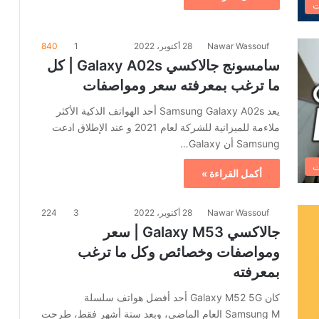
ت
Nawar Wassouf
28 أكتوبر، 2022
1
840
سامسونج جالاكسي Galaxy A02s | كل
ما ترغب بمعرفته سعر ومواصفات
يعد Samsung Galaxy A02s أحد الهواتف الذكية الأكثر
ملاءمة للميزانية للشركة لعام 2021 و عند الإطلاق ادعت
Samsung أن Galaxy…
ت
أكمل القراءة »
Nawar Wassouf
28 أكتوبر، 2022
3
224
جالاكسي Galaxy M53 | سعر
ومواصفات وخصائص وكل ما ترغب
بمعرفته
كان Galaxy M52 5G أحد أفضل هواتف سلسلة
Samsung M العام الماضي، وبعد ستة أشهر فقط، طرحت