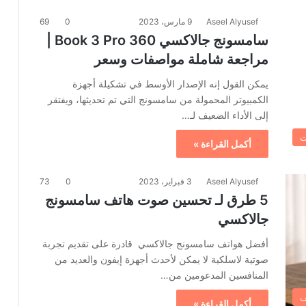
Aseel Alyusef
9 مارس، 2023
0
69
سامسونج جالاكسي Book 3 Pro 360 |
مراجعة شاملة مواصفات وسعر
يمكن القول إنه الإصدار الأوسط في تشكيلة أجهزة
الكمبيوتر المحمولة من سامسونج التي تم تحديثها، ويفتقر
إلى الأداء الضعيف لـ…
ت
أكمل القراءة »
Aseel Alyusef
3 فبراير، 2023
0
73
5 طرق لـ تحسين صوت هاتف سامسونج
جالاكسي
أفضل هواتف سامسونج جالاكسي قادرة على تقديم تجربة
صوتية لاسلكية لا يمكن لأحدث أجهزة إيفون والعديد من
المنافسين المدعومين من…
ف
أكمل القراءة »