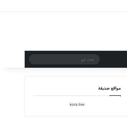
تسجيل الدخول
مقال عشوائي
إضافة عمود جا
بحث
عن
مواقع صديقة
kora live