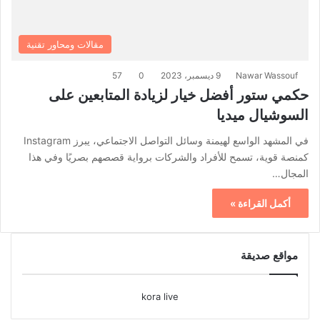
مقالات ومحاور تقنية
Nawar Wassouf
9 ديسمبر، 2023
0
57
حكمي ستور أفضل خيار لزيادة المتابعين على
السوشيال ميديا
في المشهد الواسع لهيمنة وسائل التواصل الاجتماعي، يبرز Instagram
كمنصة قوية، تسمح للأفراد والشركات برواية قصصهم بصريًا وفي هذا
المجال…
أكمل القراءة »
مواقع صديقة
kora live