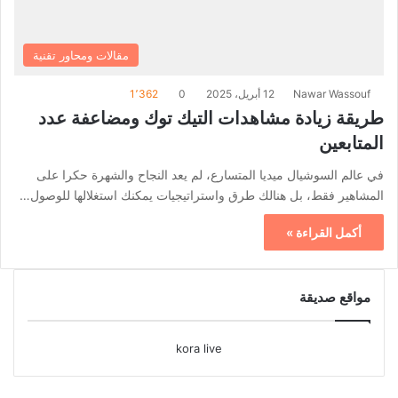
مقالات ومحاور تقنية
Nawar Wassouf
12 أبريل، 2025
0
1٬362
طريقة زيادة مشاهدات التيك توك ومضاعفة عدد
المتابعين
في عالم السوشيال ميديا المتسارع، لم يعد النجاح والشهرة حكرا على
المشاهير فقط، بل هنالك طرق واستراتيجيات يمكنك استغلالها للوصول…
أكمل القراءة »
مواقع صديقة
kora live