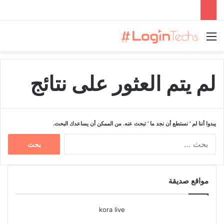
القائمة
لم يتم العثور على نتائج
يبدوا أننا لم ’ نستطع أن نجد ما ’ تبحث عنه. من الممكن أن يساعدك البحث.
ا
ل
ب
ح
مواقع صديقة
ث
ع
ن
kora live
: