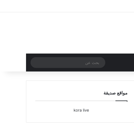
تسجيل الدخول
مقال عشوائي
إضافة عمود جا
بحث
عن
مواقع صديقة
kora live